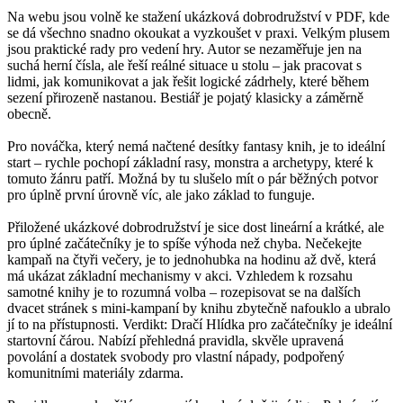
Na webu jsou volně ke stažení ukázková dobrodružství v PDF, kde
se dá všechno snadno okoukat a vyzkoušet v praxi. Velkým plusem
jsou praktické rady pro vedení hry. Autor se nezaměřuje jen na
suchá herní čísla, ale řeší reálné situace u stolu – jak pracovat s
lidmi, jak komunikovat a jak řešit logické zádrhely, které během
sezení přirozeně nastanou. Bestiář je pojatý klasicky a záměrně
obecně.
Pro nováčka, který nemá načtené desítky fantasy knih, je to ideální
start – rychle pochopí základní rasy, monstra a archetypy, které k
tomuto žánru patří. Možná by tu slušelo mít o pár běžných potvor
pro úplně první úrovně víc, ale jako základ to funguje.
Přiložené ukázkové dobrodružství je sice dost lineární a krátké, ale
pro úplné začátečníky je to spíše výhoda než chyba. Nečekejte
kampaň na čtyři večery, je to jednohubka na hodinu až dvě, která
má ukázat základní mechanismy v akci. Vzhledem k rozsahu
samotné knihy je to rozumná volba – rozepisovat se na dalších
dvacet stránek s mini-kampaní by knihu zbytečně nafouklo a ubralo
jí to na přístupnosti. Verdikt: Dračí Hlídka pro začátečníky je ideální
startovní čárou. Nabízí přehledná pravidla, skvěle upravená
povolání a dostatek svobody pro vlastní nápady, podpořený
komunitními materiály zdarma.