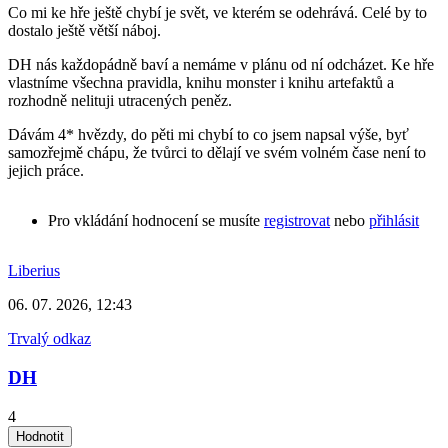
Co mi ke hře ještě chybí je svět, ve kterém se odehrává. Celé by to
dostalo ještě větší náboj.
DH nás každopádně baví a nemáme v plánu od ní odcházet. Ke hře
vlastníme všechna pravidla, knihu monster i knihu artefaktů a
rozhodně nelituji utracených peněz.
Dávám 4* hvězdy, do pěti mi chybí to co jsem napsal výše, byť
samozřejmě chápu, že tvůrci to dělají ve svém volném čase není to
jejich práce.
Pro vkládání hodnocení se musíte
registrovat
nebo
přihlásit
Liberius
06. 07. 2026, 12:43
Trvalý odkaz
DH
4