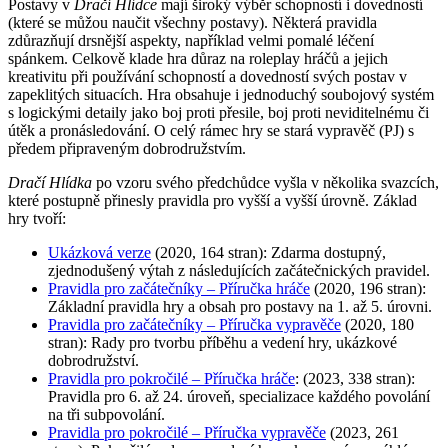
Postavy v
Dračí Hlídce
mají široký výběr schopností i dovedností
(které se můžou naučit všechny postavy). Některá pravidla
zdůrazňují drsnější aspekty, například velmi pomalé léčení
spánkem. Celkově klade hra důraz na roleplay hráčů a jejich
kreativitu při používání schopností a dovedností svých postav v
zapeklitých situacích. Hra obsahuje i jednoduchý soubojový systém
s logickými detaily jako boj proti přesile, boj proti neviditelnému či
útěk a pronásledování. O celý rámec hry se stará vypravěč (PJ) s
předem připraveným dobrodružstvím.
Dračí Hlídka
po vzoru svého předchůdce vyšla v několika svazcích,
které postupně přinesly pravidla pro vyšší a vyšší úrovně. Základ
hry tvoří:
Ukázková verze
(2020, 164 stran): Zdarma dostupný,
zjednodušený výtah z následujících začátečnických pravidel.
Pravidla pro začátečníky – Příručka hráče
(2020, 196 stran):
Základní pravidla hry a obsah pro postavy na 1. až 5. úrovni.
Pravidla pro začátečníky – Příručka vypravěče
(2020, 180
stran): Rady pro tvorbu příběhu a vedení hry, ukázkové
dobrodružství.
Pravidla pro pokročilé – Příručka hráče
: (2023, 338 stran):
Pravidla pro 6. až 24. úroveň, specializace každého povolání
na tři subpovolání.
Pravidla pro pokročilé – Příručka vypravěče
(2023, 261