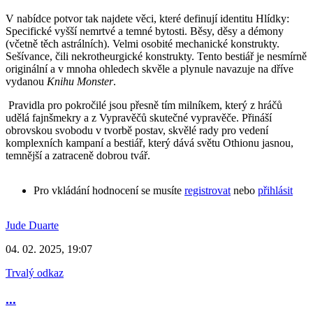
V nabídce potvor tak najdete věci, které definují identitu Hlídky:
Specifické vyšší nemrtvé a temné bytosti. Běsy, děsy a démony
(včetně těch astrálních). Velmi osobité mechanické konstrukty.
Sešívance, čili nekrotheurgické konstrukty. Tento bestiář je nesmírně
originální a v mnoha ohledech skvěle a plynule navazuje na dříve
vydanou
Knihu Monster
.
Pravidla pro pokročilé jsou přesně tím milníkem, který z hráčů
udělá fajnšmekry a z Vypravěčů skutečné vypravěče. Přináší
obrovskou svobodu v tvorbě postav, skvělé rady pro vedení
komplexních kampaní a bestiář, který dává světu Othionu jasnou,
temnější a zatraceně dobrou tvář.
Pro vkládání hodnocení se musíte
registrovat
nebo
přihlásit
Jude Duarte
04. 02. 2025, 19:07
Trvalý odkaz
...