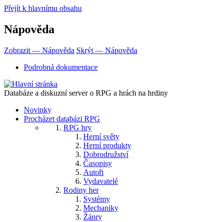
Přejít k hlavnímu obsahu
Nápověda
Zobrazit — Nápověda
Skrýt — Nápověda
Podrobná dokumentace
Databáze a diskuzní server o RPG a hrách na hrdiny
Novinky
Procházet databázi RPG
RPG hry
Herní světy
Herní produkty
Dobrodružství
Časopisy
Autoři
Vydavatelé
Rodiny her
Systémy
Mechaniky
Žánry