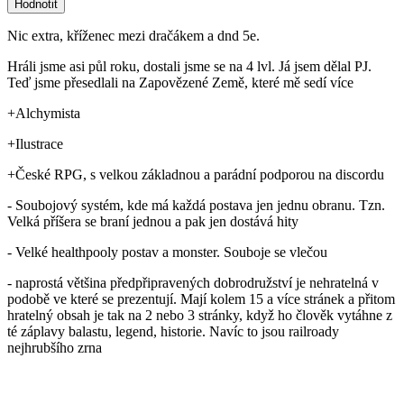
Nic extra, kříženec mezi dračákem a dnd 5e.
Hráli jsme asi půl roku, dostali jsme se na 4 lvl. Já jsem dělal PJ.
Teď jsme přesedlali na Zapovězené Země, které mě sedí více
+Alchymista
+Ilustrace
+České RPG, s velkou základnou a parádní podporou na discordu
- Soubojový systém, kde má každá postava jen jednu obranu. Tzn.
Velká příšera se braní jednou a pak jen dostává hity
- Velké healthpooly postav a monster. Souboje se vlečou
- naprostá většina předpřipravených dobrodružství je nehratelná v
podobě ve které se prezentují. Mají kolem 15 a více stránek a přitom
hratelný obsah je tak na 2 nebo 3 stránky, když ho člověk vytáhne z
té záplavy balastu, legend, historie. Navíc to jsou railroady
nejhrubšího zrna