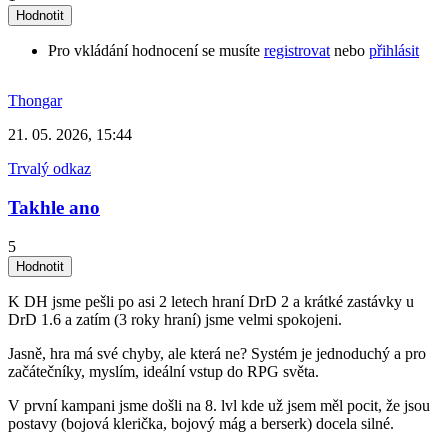
Pro vkládání hodnocení se musíte
registrovat
nebo
přihlásit
Thongar
21. 05. 2026, 15:44
Trvalý odkaz
Takhle ano
5
K DH jsme pešli po asi 2 letech hraní DrD 2 a krátké zastávky u
DrD 1.6 a zatím (3 roky hraní) jsme velmi spokojeni.
Jasně, hra má své chyby, ale která ne? Systém je jednoduchý a pro
začátečníky, myslím, ideální vstup do RPG světa.
V první kampani jsme došli na 8. lvl kde už jsem měl pocit, že jsou
postavy (bojová klerička, bojový mág a berserk) docela silné.