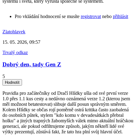
systému i světa, který vyrůstá společně se systémem.
Pro vkládání hodnocení se musíte
registrovat
nebo
přihlásit
Zlatohlavek
15. 05. 2026, 09:57
Trvalý odkaz
Dobrý den, tady Gen Z
5
Pravidla pro začátečníky od Dračí Hlídky ušla od své první verze
1.0 přes 1.1 kus cesty a nedávno oznámená verze 1.2 (kterou jsem
měl možnost betatestovat) slibuje další posun správným směrem.
Kolem Hlídky se občas rojí poměrně ostrá kritika často zaobalená
do osobních půtek, stylem "kdo komu v devadesátkách přebral
holku" a jiných trapných žabomyších válek mimo aktuální hráčskou
generaci, ale pokud odfiltrujeme způsob, jakým někteří lidé své
výtky prezentují, zůstává fakt, že tato hra plní svůj hlavní účel.