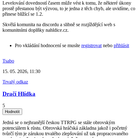
Levelování dovedností časem může vést k tomu, že některé úkony
prostě přestanou být výzvou, to je jedna z těch chyb, ale uvidíme, co
přinese blížící se 1.2.
Skvělá komunita na discordu a slibně se rozjíždějící web s
komunitními doplňky nahldice.cz.
Pro vkládání hodnocení se musíte
registrovat
nebo
přihlásit
Tsabo
15. 05. 2026, 11:30
Trvalý odkaz
Dračí Hlídka
5
Jedná se o nejhranější českou TTRPG se stále obrovským
potenciálem k růstu. Obrovská hráčská základna jakož i početný
tvůrčí tým je zárukou trvalého zlepšování už tak propracovaného