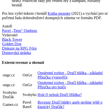
stran): Pokročilé rady pro vedení hry a kampaní, rozsáhlý
bestiář.
Pro hru vyšel tiskem i bestiář
Kniha monster
(2021) a vychází pro ni
početná řada dobrodružství dostupných zdarma ve formátu PDF.
Autoři
Pavel „Tirus“ Ondrusz
Vydavatel
Black Tower
Golden Dog
Diskuze na RPG Fóru
Domovská stránka
Externí recenze a shrnutí
Opulentní rozbor - Dračí hlídka - základní
onge.cz
OnGe
Příručka vypravěče
Opulentní rozbor - Dračí hlídka - základní
onge.cz
OnGe
Příručka pro hráče
Svobyho
Svobyho
Hrát či nehrát Dračí Hlídku?
Dračák
Pavel
Recenze Dračí hlídky aneb stojíme ještě o
Games.cz
Bareš
klasický Dračák?