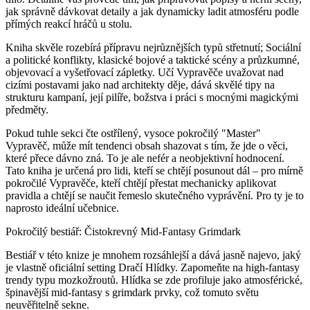
jak správně dávkovat detaily a jak dynamicky ladit atmosféru podle
přímých reakcí hráčů u stolu.
Kniha skvěle rozebírá přípravu nejrůznějších typů střetnutí; Sociální
a politické konflikty, klasické bojové a taktické scény a průzkumné,
objevovací a vyšetřovací zápletky. Učí Vypravěče uvažovat nad
cizími postavami jako nad architekty děje, dává skvělé tipy na
strukturu kampaní, její pilíře, božstva i práci s mocnými magickými
předměty.
Pokud tuhle sekci čte ostřílený, vysoce pokročilý "Master"
Vypravěč, může mít tendenci obsah shazovat s tím, že jde o věci,
které přece dávno zná. To je ale nefér a neobjektivní hodnocení.
Tato kniha je určená pro lidi, kteří se chtějí posunout dál – pro mírně
pokročilé Vypravěče, kteří chtějí přestat mechanicky aplikovat
pravidla a chtějí se naučit řemeslo skutečného vyprávění. Pro ty je to
naprosto ideální učebnice.
Pokročilý bestiář: Čistokrevný Mid-Fantasy Grimdark
Bestiář v této knize je mnohem rozsáhlejší a dává jasně najevo, jaký
je vlastně oficiální setting Dračí Hlídky. Zapomeňte na high-fantasy
trendy typu mozkožroutů. Hlídka se zde profiluje jako atmosférické,
špinavější mid-fantasy s grimdark prvky, což tomuto světu
neuvěřitelně sekne.