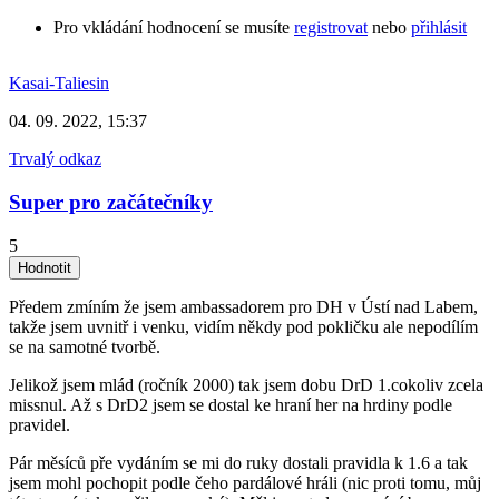
Pro vkládání hodnocení se musíte
registrovat
nebo
přihlásit
Kasai-Taliesin
04. 09. 2022, 15:37
Trvalý odkaz
Super pro začátečníky
5
Předem zmíním že jsem ambassadorem pro DH v Ústí nad Labem,
takže jsem uvnitř i venku, vidím někdy pod pokličku ale nepodílím
se na samotné tvorbě.
Jelikož jsem mlád (ročník 2000) tak jsem dobu DrD 1.cokoliv zcela
missnul. Až s DrD2 jsem se dostal ke hraní her na hrdiny podle
pravidel.
Pár měsíců pře vydáním se mi do ruky dostali pravidla k 1.6 a tak
jsem mohl pochopit podle čeho pardálové hráli (nic proti tomu, můj