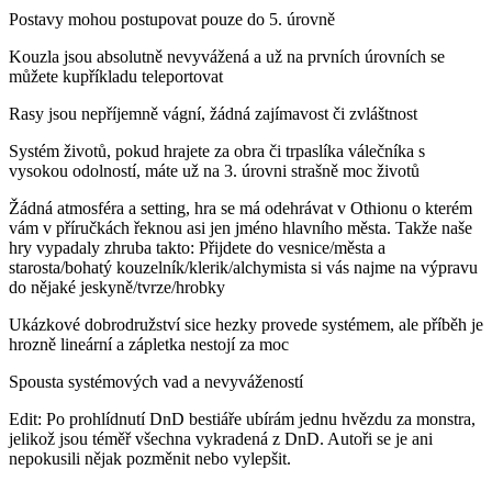
Postavy mohou postupovat pouze do 5. úrovně
Kouzla jsou absolutně nevyvážená a už na prvních úrovních se
můžete kupříkladu teleportovat
Rasy jsou nepříjemně vágní, žádná zajímavost či zvláštnost
Systém životů, pokud hrajete za obra či trpaslíka válečníka s
vysokou odolností, máte už na 3. úrovni strašně moc životů
Žádná atmosféra a setting, hra se má odehrávat v Othionu o kterém
vám v příručkách řeknou asi jen jméno hlavního města. Takže naše
hry vypadaly zhruba takto: Přijdete do vesnice/města a
starosta/bohatý kouzelník/klerik/alchymista si vás najme na výpravu
do nějaké jeskyně/tvrze/hrobky
Ukázkové dobrodružství sice hezky provede systémem, ale příběh je
hrozně lineární a zápletka nestojí za moc
Spousta systémových vad a nevyvážeností
Edit: Po prohlídnutí DnD bestiáře ubírám jednu hvězdu za monstra,
jelikož jsou téměř všechna vykradená z DnD. Autoři se je ani
nepokusili nějak pozměnit nebo vylepšit.