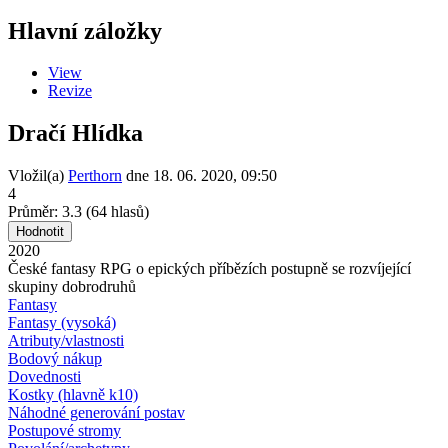
Hlavní záložky
View
Revize
Dračí Hlídka
Vložil(a)
Perthorn
dne
18. 06. 2020, 09:50
4
Průměr:
3.3
(
64
hlasů)
2020
České fantasy RPG o epických příbězích postupně se rozvíjející
skupiny dobrodruhů
Fantasy
Fantasy (vysoká)
Atributy/vlastnosti
Bodový nákup
Dovednosti
Kostky (hlavně k10)
Náhodné generování postav
Postupové stromy