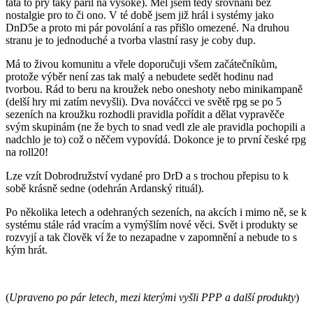
táta to prý taky pařil na vysoké). Měl jsem tedy srovnání bez
nostalgie pro to či ono. V té době jsem již hrál i systémy jako
DnD5e a proto mi pár povolání a ras přišlo omezené. Na druhou
stranu je to jednoduché a tvorba vlastní rasy je coby dup.
Má to živou komunitu a vřele doporučuji všem začátečníkům,
protože výběr není zas tak malý a nebudete sedět hodinu nad
tvorbou. Rád to beru na kroužek nebo oneshoty nebo minikampaně
(delší hry mi zatím nevyšli). Dva nováčcci ve světě rpg se po 5
sezeních na kroužku rozhodli pravidla pořídit a dělat vypravěče
svým skupinám (ne že bych to snad vedl zle ale pravidla pochopili a
nadchlo je to) což o něčem vypovídá. Dokonce je to první české rpg
na roll20!
Lze vzít Dobrodružství vydané pro DrD a s trochou přepisu to k
sobě krásně sedne (odehrán Ardanský rituál).
Po několika letech a odehraných sezeních, na akcích i mimo ně, se k
systému stále rád vracím a vymýšlím nové věci. Svět i produkty se
rozvyjí a tak člověk ví že to nezapadne v zapomnění a nebude to s
kým hrát.
(
Upraveno po pár letech, mezi kterými vyšli PPP a další produkty
)