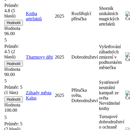
Průměr:
Sborník
4.8
(
5
Kniha
Rozšiřující
unikátních
hlasů)
2025
artefaktů
příručka
magických
artefaktů
Hodnota
96.00
5
Průměr:
Vyšetřování
4.5
(
2
záhadných
hlasů)
Tharmovy děti
2025
Dobrodružství
zmizení v
podhorském
městečku
Hodnota
90.00
5
Systémově
Průměr:
5
neutrální
Příručka
(
1
hlas)
Záhady města
kampaň ze
2025
světa,
Kalus
světa
Dobrodružství
Neviditelné
Hodnota
knihy
100.00
Turnajové
5
dobrodružství
Průměr:
5
o ochraně
(
2
hlasů)