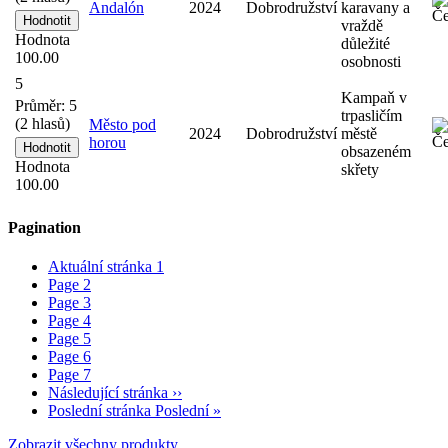
Andalón
2024
Dobrodružství
karavany a
vraždě
Hodnota
důležité
100.00
osobnosti
5
Kampaň v
Průměr:
5
trpasličím
(
2
hlasů)
Město pod
2024
Dobrodružství
městě
horou
obsazeném
Hodnota
skřety
100.00
Pagination
Aktuální stránka
1
Page
2
Page
3
Page
4
Page
5
Page
6
Page
7
Následující stránka
››
Poslední stránka
Poslední »
Zobrazit všechny produkty