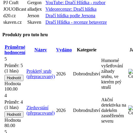
PJ Craft
Gergon
YouTube: Dračí Hlídka - rozbor
JOUOBcast
alladjex
Videorecenze: Dračí hlídka
d20.cz
Jerson
Dračí hlídka podle Jersona
skaven.cz
Skaven
Dračí Hlídka - recenze betaverze
Produkty pro tuto hru
Průměrné
Název
Vydáno
Kategorie
J
hodnocení
5
Humorné
Průměr:
5
vyšetřování
(
1
hlas)
Prokletý srub
záhady
2026
Dobrodružství
(přepracovaný)
srubu, ve
kterém prý
Hodnota
straší
100.00
4
Akční
Průměr:
4
detektivka na
(
1
hlas)
Zleduvstání
2026
Dobrodružství
dalekém
(přepracované)
zasněženém
Hodnota
severu
80.00
5