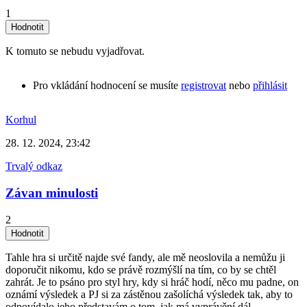
1
K tomuto se nebudu vyjadřovat.
Pro vkládání hodnocení se musíte
registrovat
nebo
přihlásit
Korhul
28. 12. 2024, 23:42
Trvalý odkaz
Závan minulosti
2
Tahle hra si určitě najde své fandy, ale mě neoslovila a nemůžu ji
doporučit nikomu, kdo se právě rozmýšlí na tím, co by se chtěl
zahrát. Je to psáno pro styl hry, kdy si hráč hodí, něco mu padne, on
oznámí výsledek a PJ si za zástěnou zašolíchá výsledek tak, aby to
odpovídalo jeho představám o tom, jak má vyprávění dál