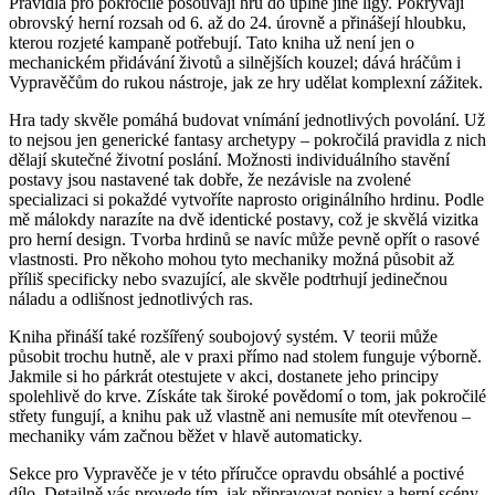
Pravidla pro pokročilé posouvají hru do úplně jiné ligy. Pokrývají
obrovský herní rozsah od 6. až do 24. úrovně a přinášejí hloubku,
kterou rozjeté kampaně potřebují. Tato kniha už není jen o
mechanickém přidávání životů a silnějších kouzel; dává hráčům i
Vypravěčům do rukou nástroje, jak ze hry udělat komplexní zážitek.
Hra tady skvěle pomáhá budovat vnímání jednotlivých povolání. Už
to nejsou jen generické fantasy archetypy – pokročilá pravidla z nich
dělají skutečné životní poslání. Možnosti individuálního stavění
postavy jsou nastavené tak dobře, že nezávisle na zvolené
specializaci si pokaždé vytvoříte naprosto originálního hrdinu. Podle
mě málokdy narazíte na dvě identické postavy, což je skvělá vizitka
pro herní design. Tvorba hrdinů se navíc může pevně opřít o rasové
vlastnosti. Pro někoho mohou tyto mechaniky možná působit až
příliš specificky nebo svazující, ale skvěle podtrhují jedinečnou
náladu a odlišnost jednotlivých ras.
Kniha přináší také rozšířený soubojový systém. V teorii může
působit trochu hutně, ale v praxi přímo nad stolem funguje výborně.
Jakmile si ho párkrát otestujete v akci, dostanete jeho principy
spolehlivě do krve. Získáte tak široké povědomí o tom, jak pokročilé
střety fungují, a knihu pak už vlastně ani nemusíte mít otevřenou –
mechaniky vám začnou běžet v hlavě automaticky.
Sekce pro Vypravěče je v této příručce opravdu obsáhlé a poctivé
dílo. Detailně vás provede tím, jak připravovat popisy a herní scény,