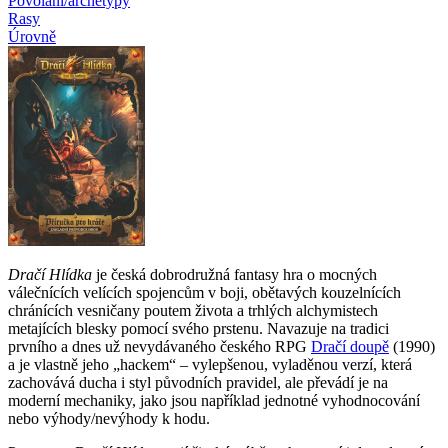
Povolání/archetypy
Rasy
Úrovně
Dračí Hlídka
je česká dobrodružná fantasy hra o mocných
válečnících velících spojencům v boji, obětavých kouzelnících
chránících vesničany poutem života a trhlých alchymistech
metajících blesky pomocí svého prstenu. Navazuje na tradici
prvního a dnes už nevydávaného českého RPG
Dračí doupě
(1990)
a je vlastně jeho „hackem“ – vylepšenou, vyladěnou verzí, která
zachovává ducha i styl původních pravidel, ale převádí je na
moderní mechaniky, jako jsou například jednotné vyhodnocování
nebo výhody/nevýhody k hodu.