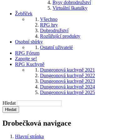
Rysy dobrodružství
Virtuální škatulky
Žebříček
Všechno
RPG hry
Dobrodružství
Rozšiřující produkty
Osobní sbírky
Ostatní uživatelé
RPG Fórum
Zapojte se!
RPG Kuchyně
Dungeonová kuchyně 2021
Dungeonová kuchyně 2022
Dungeonová kuchyně 2023
Dungeonová kuchyně 2024
Dungeonová kuchyně 2025
Hledat
Drobečková navigace
Hlavní stránka