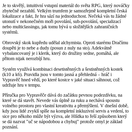
Je to skvělý, intuitivní vstupní materiál do světa RPG, který nováčky
zbytečně nezahltí. Velkým trumfem je samozřejmě kompletní česká
lokalizace a fakt, že hra sází na jednoduchost. Nečeká vás tu žádné
utonutí v nekonečném moři povolání, sub-povolání, specializací
nebo multiclassingu, jak tomu bývá u složitějších zahraničních
systémů.
Obrovský skok kupředu udělal alchymista. Oproti starému Dračímu
doupěti je to nebe a dudy (posun z nuly na sto). Adekvátně
vybalancovaný je i klerik, který do družiny sedne, pomáhá, ale
přitom nijak nerozbíjí hru.
Systém využívá kombinaci desetistěnných a šestistěnných kostek
(k10 a k6). Pravidla jsou v tomto jasná a přehledná – hráč i
Vypravěč hned vědí, po které kostce v jaké situaci sáhnout, což
udržuje hru v tempu.
Příručka pro Vypravěče dává do začátku pevnou podezdívku, na
které se dá stavět. Nevede vás úplně za ruku a nechává spoustu
volného prostoru pro vlastní kreativitu a přemýšlení. V dnešní době,
kdy jsou lidé zvyklí spíše na kompletní inkluzivní servis a vedení, to
sice pro někoho může být výzva, ale Hlídka to řeší způsobem který
se dá nazvat "uč se nápodobou a chybuj" protože omyl je základ
poznání.