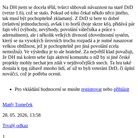
Na DH jsem se docela těšil, tvůrci slibovali návaznost na staré DrD
(verze 1.6), což se stalo. Pokud od toho čekal někdo něco jiného,
tak musí být pochopitelně zklamaný. Z DrD si bere to dobré
(relativní jednoduchost), avšak i to horší (boje skrze k6), přidává pár
fajn věcí (výhody, nevýhody, povolání válečníka a práce s
adrenalinem), ale i několik velkých divností (dovednostní systém,
který se na vysokých úrovních trochu rozpadá a je nutné nasazovat
velkou obtížnost, jež je pochopitelně pro jiná povolání zcela
nemožná). Ve výsledku je to ale hratelné. Za největší klad považuji,
že DH má kolem sebe fajn aktivní komunitu o níž by si jiné české
projekty mohly nechat jen zdát v nejdivočejších snech. Ta hra také
dostala k rpg zábavě mnoho lidí, ať už to byli veteráni DrD, či úplní
nováčci, což je potřeba ocenit.
Pro vkládání hodnocení se musíte
registrovat
nebo
přihlásit
Matěj Tomeček
28. 05. 2026, 13:58
Trvalý odkaz
1