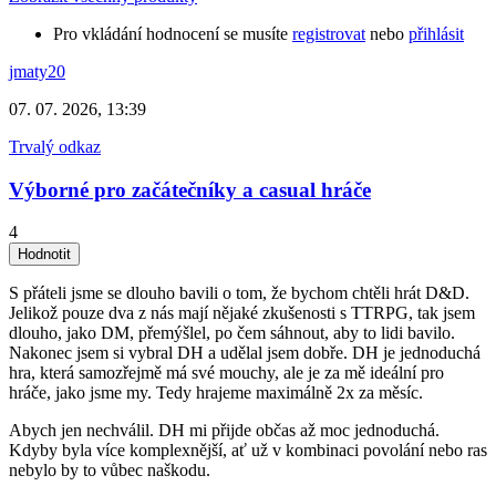
Pro vkládání hodnocení se musíte
registrovat
nebo
přihlásit
jmaty20
07. 07. 2026, 13:39
Trvalý odkaz
Výborné pro začátečníky a casual hráče
4
S přáteli jsme se dlouho bavili o tom, že bychom chtěli hrát D&D.
Jelikož pouze dva z nás mají nějaké zkušenosti s TTRPG, tak jsem
dlouho, jako DM, přemýšlel, po čem sáhnout, aby to lidi bavilo.
Nakonec jsem si vybral DH a udělal jsem dobře. DH je jednoduchá
hra, která samozřejmě má své mouchy, ale je za mě ideální pro
hráče, jako jsme my. Tedy hrajeme maximálně 2x za měsíc.
Abych jen nechválil. DH mi přijde občas až moc jednoduchá.
Kdyby byla více komplexnější, ať už v kombinaci povolání nebo ras
nebylo by to vůbec naškodu.