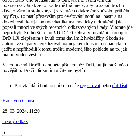
pokračovat. Jinak se to podle mě hrát nedá, aby to aspoň trochu
dávalo všem u stolu smysl (lze-li něco o takovém způsobu průběhu
hry říci). To platí především pro ověřování hodů na "past" a na
dovednosti, kde je tam mechanika matematicky nefunkční, jak
popsali mnozí ve svých recenzích odkazovaných i tady. V tomto jde
nepochybně o horší hru než DrD 1.6. Obsahy povolání jsou oproti
DrD 1.X zlepšením a kvůli tomu dávám 2 hvězdičky. Škoda že
autoři své nápady nerealizovali na nějakém lepším mechanickém
jádře a nepřihodili k tomu trošku modernějšího pohledu na to, jak
má průvodce vést hru.
V hodnocení Dračího doupěte píšu, že něž DrD, hrajte radši něco
novějšího. Dračí hlídku tím určitě nemyslím.
Pro vkládání hodnocení se musíte
registrovat
nebo
přihlásit
Hans von Clausen
28. 03. 2024, 11:20
Trvalý odkaz
5