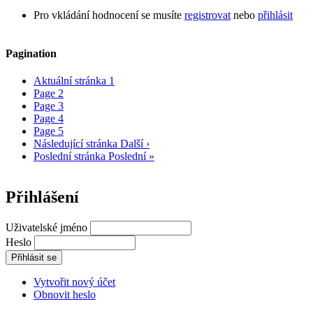
Pro vkládání hodnocení se musíte
registrovat
nebo
přihlásit
Pagination
Aktuální stránka
1
Page
2
Page
3
Page
4
Page
5
Následující stránka
Další ›
Poslední stránka
Poslední »
Přihlášení
Uživatelské jméno
Heslo
Vytvořit nový účet
Obnovit heslo