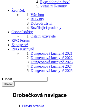
Rysy dobrodružství
Virtuální škatulky
Žebříček
Všechno
RPG hry
Dobrodružství
Rozšiřující produkty
Osobní sbírky
Ostatní uživatelé
RPG Fórum
Zapojte se!
RPG Kuchyně
Dungeonová kuchyně 2021
Dungeonová kuchyně 2022
Dungeonová kuchyně 2023
Dungeonová kuchyně 2024
Dungeonová kuchyně 2025
Hledat
Drobečková navigace
Hlavní stránka