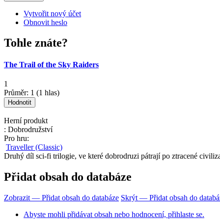
Vytvořit nový účet
Obnovit heslo
Tohle znáte?
The Trail of the Sky Raiders
1
Průměr:
1
(
1
hlas)
Herní produkt
: Dobrodružství
Pro hru:
Traveller (Classic)
Druhý díl sci-fi trilogie, ve které dobrodruzi pátrají po ztracené civiliz
Přidat obsah do databáze
Zobrazit — Přidat obsah do databáze
Skrýt — Přidat obsah do databá
Abyste mohli přidávat obsah nebo hodnocení, přihlaste se.