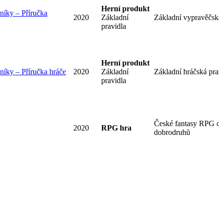
Herní produkt
čníky – Příručka
2020
Základní
Základní vypravěčská
pravidla
Herní produkt
níky – Příručka hráče
2020
Základní
Základní hráčská pra
pravidla
České fantasy RPG o 
2020
RPG hra
dobrodruhů