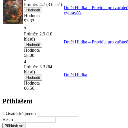
Průměr:
4.7
(
3
hlasů)
Dračí Hlídka – Pravidla pro začáte
vypravěče
Hodnota
93.33
3
Průměr:
2.9
(
10
hlasů)
Dračí Hlídka – Pravidla pro začáteč
Hodnota
58.00
4
Průměr:
3.3
(
64
hlasů)
Dračí Hlídka
Hodnota
66.56
Přihlášení
Uživatelské jméno
Heslo