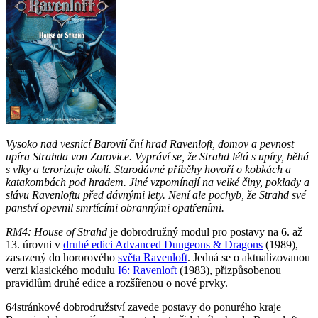
Vysoko nad vesnicí Barovií ční hrad Ravenloft, domov a pevnost
upíra Strahda von Zarovice. Vypráví se, že Strahd létá s upíry, běhá
s vlky a terorizuje okolí. Starodávné příběhy hovoří o kobkách a
katakombách pod hradem. Jiné vzpomínají na velké činy, poklady a
slávu Ravenloftu před dávnými lety. Není ale pochyb, že Strahd své
panství opevnil smrtícími obrannými opatřeními.
RM4: House of Strahd
je dobrodružný modul pro postavy na 6. až
13. úrovni v
druhé edici Advanced Dungeons & Dragons
(1989),
zasazený do hororového
světa Ravenloft
. Jedná se o aktualizovanou
verzi klasického modulu
I6: Ravenloft
(1983), přizpůsobenou
pravidlům druhé edice a rozšířenou o nové prvky.
64stránkové dobrodružství zavede postavy do ponurého kraje