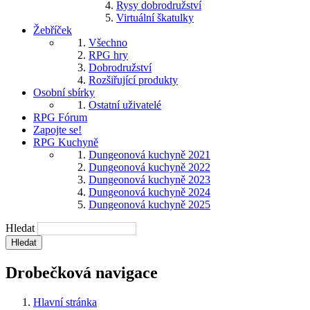
Rysy dobrodružství
Virtuální škatulky
Žebříček
Všechno
RPG hry
Dobrodružství
Rozšiřující produkty
Osobní sbírky
Ostatní uživatelé
RPG Fórum
Zapojte se!
RPG Kuchyně
Dungeonová kuchyně 2021
Dungeonová kuchyně 2022
Dungeonová kuchyně 2023
Dungeonová kuchyně 2024
Dungeonová kuchyně 2025
Hledat
Drobečková navigace
Hlavní stránka