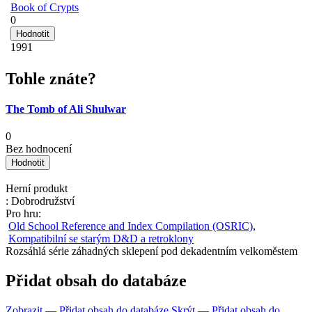
Book of Crypts
0
1991
Tohle znáte?
The Tomb of Ali Shulwar
0
Bez hodnocení
Herní produkt
: Dobrodružství
Pro hru:
Old School Reference and Index Compilation (OSRIC)
,
Kompatibilní se starým D&D a retroklony
Rozsáhlá série záhadných sklepení pod dekadentním velkoměstem
Přidat obsah do databáze
Zobrazit — Přidat obsah do databáze
Skrýt — Přidat obsah do