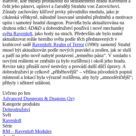
Barovie, kde musejí proniknout do strašidelného hradu Ravenloft a
čelit jeho pánovi, upírovi a čaroději Strahdu von Zarovichovi.
Zůstaly zachovány klíčové prvky původního modulu, jako je
cikánská věštkyně, náhodně losované umístění předmětů a motivace
upíra i samotný hradní dungeon. Pravidla byla aktualizována na
druhou edici
AD&D
a dobrodružství používá i nové mechaniky
světa Ravenloft
, jako hody na strach. Především ale bylo nutné
aktualizovat reálie herního světa podle těch představených v
krabicové sadě
Ravenloft: Realm of Terror
(1990): samotný Strahd
musel být aktualizován podle nových pravidel a zesílen, jak se sluší
a patří na jeho nově nabyté postavení „temného pána“. V souladu s
novými reáliemi se změnilo (a bylo rozšířeno) i okolí jeho hradu.
Revize taky přináší nové nestvůry a provádí další dílčí úpravy. A
dobrodružství je celkově „příběhovější“ – většina původních popisů
místností a lokací byla výrazně rozšířena, aby byly „atmosféričtější“;
přibyly i některé události.
Určeno po hru
Advanced Dungeons & Dragons (2e)
Kategorie produktu
Dobrodružství
Svět
Ravenloft
Série
RM – Ravenloft Modules