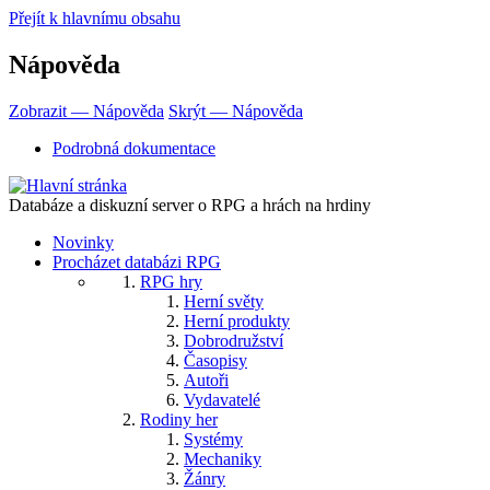
Přejít k hlavnímu obsahu
Nápověda
Zobrazit — Nápověda
Skrýt — Nápověda
Podrobná dokumentace
Databáze a diskuzní server o RPG a hrách na hrdiny
Novinky
Procházet databázi RPG
RPG hry
Herní světy
Herní produkty
Dobrodružství
Časopisy
Autoři
Vydavatelé
Rodiny her
Systémy
Mechaniky
Žánry