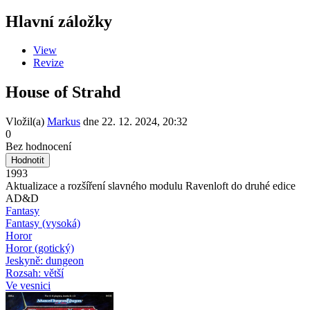
Hlavní záložky
View
Revize
House of Strahd
Vložil(a)
Markus
dne
22. 12. 2024, 20:32
0
Bez hodnocení
1993
Aktualizace a rozšíření slavného modulu Ravenloft do druhé edice
AD&D
Fantasy
Fantasy (vysoká)
Horor
Horor (gotický)
Jeskyně: dungeon
Rozsah: větší
Ve vesnici