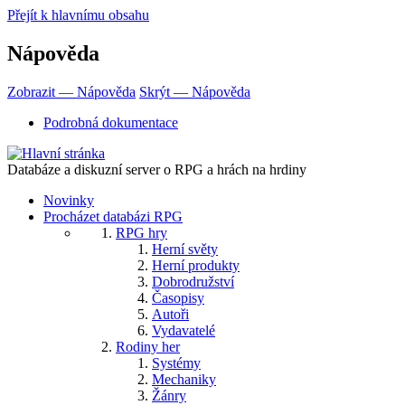
Přejít k hlavnímu obsahu
Nápověda
Zobrazit — Nápověda
Skrýt — Nápověda
Podrobná dokumentace
Databáze a diskuzní server o RPG a hrách na hrdiny
Novinky
Procházet databázi RPG
RPG hry
Herní světy
Herní produkty
Dobrodružství
Časopisy
Autoři
Vydavatelé
Rodiny her
Systémy
Mechaniky
Žánry