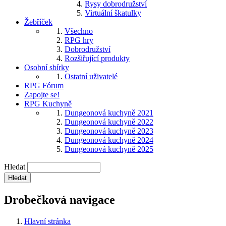
Rysy dobrodružství
Virtuální škatulky
Žebříček
Všechno
RPG hry
Dobrodružství
Rozšiřující produkty
Osobní sbírky
Ostatní uživatelé
RPG Fórum
Zapojte se!
RPG Kuchyně
Dungeonová kuchyně 2021
Dungeonová kuchyně 2022
Dungeonová kuchyně 2023
Dungeonová kuchyně 2024
Dungeonová kuchyně 2025
Hledat
Drobečková navigace
Hlavní stránka