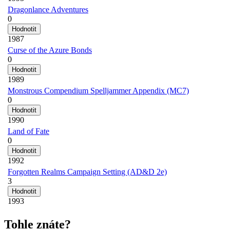
Dragonlance Adventures
0
1987
Curse of the Azure Bonds
0
1989
Monstrous Compendium Spelljammer Appendix (MC7)
0
1990
Land of Fate
0
1992
Forgotten Realms Campaign Setting (AD&D 2e)
3
1993
Tohle znáte?