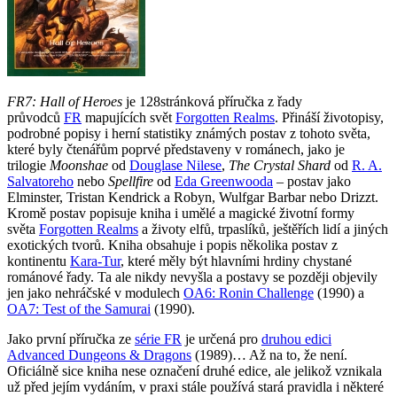
FR7: Hall of Heroes
je 128stránková příručka z řady
průvodců
FR
mapujících svět
Forgotten Realms
. Přináší životopisy,
podrobné popisy i herní statistiky známých postav z tohoto světa,
které byly čtenářům poprvé představeny v románech, jako je
trilogie
Moonshae
od
Douglase Nilese
,
The Crystal Shard
od
R. A.
Salvatoreho
nebo
Spellfire
od
Eda Greenwooda
– postav jako
Elminster, Tristan Kendrick a Robyn, Wulfgar Barbar nebo Drizzt.
Kromě postav popisuje kniha i umělé a magické životní formy
světa
Forgotten Realms
a životy elfů, trpaslíků, ještěřích lidí a jiných
exotických tvorů. Kniha obsahuje i popis několika postav z
kontinentu
Kara-Tur
, které měly být hlavními hrdiny chystané
románové řady. Ta ale nikdy nevyšla a postavy se později objevily
jen jako nehráčské v modulech
OA6: Ronin Challenge
(1990) a
OA7: Test of the Samurai
(1990).
Jako první příručka ze
série FR
je určená pro
druhou edici
Advanced Dungeons & Dragons
(1989)… Až na to, že není.
Oficiálně sice kniha nese označení druhé edice, ale jelikož vznikala
už před jejím vydáním, v praxi stále používá stará pravidla i některé