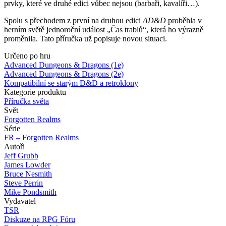
prvky, které ve druhé edici vůbec nejsou (barbaři, kavalíři…).
Spolu s přechodem z první na druhou edici
AD&D
proběhla v
herním světě jednoroční událost „Čas trablů“, která ho výrazně
proměnila. Tato příručka už popisuje novou situaci.
Určeno po hru
Advanced Dungeons & Dragons (1e)
Advanced Dungeons & Dragons (2e)
Kompatibilní se starým D&D a retroklony
Kategorie produktu
Příručka světa
Svět
Forgotten Realms
Série
FR – Forgotten Realms
Autoři
Jeff Grubb
James Lowder
Bruce Nesmith
Steve Perrin
Mike Pondsmith
Vydavatel
TSR
Diskuze na RPG Fóru