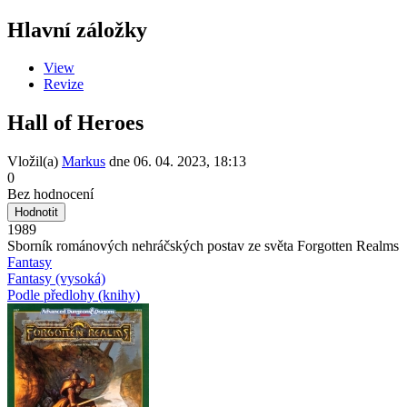
Hlavní záložky
View
Revize
Hall of Heroes
Vložil(a)
Markus
dne
06. 04. 2023, 18:13
0
Bez hodnocení
1989
Sborník románových nehráčských postav ze světa Forgotten Realms
Fantasy
Fantasy (vysoká)
Podle předlohy (knihy)