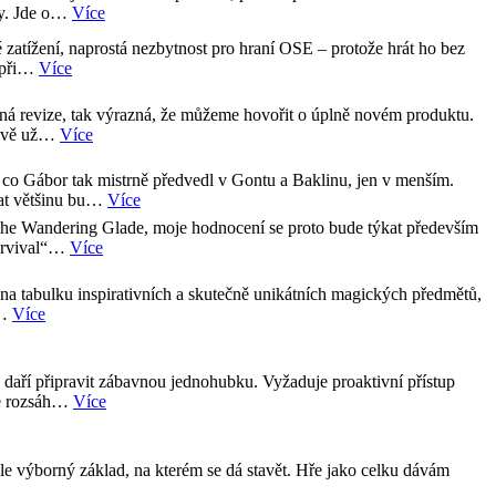
ivy. Jde o…
Více
 zatížení, naprostá nezbytnost pro hraní OSE – protože hrát ho bez
h při…
Více
zná revize, tak výrazná, že můžeme hovořit o úplně novém produktu.
lkově už…
Více
 co Gábor tak mistrně předvedl v Gontu a Baklinu, jen v menším.
sat většinu bu…
Více
he Wandering Glade, moje hodnocení se proto bude týkat především
survival“…
Více
 na tabulku inspirativních a skutečně unikátních magických předmětů,
n…
Více
daří připravit zábavnou jednohubku. Vyžaduje proaktivní přístup
 je rozsáh…
Více
e výborný základ, na kterém se dá stavět. Hře jako celku dávám