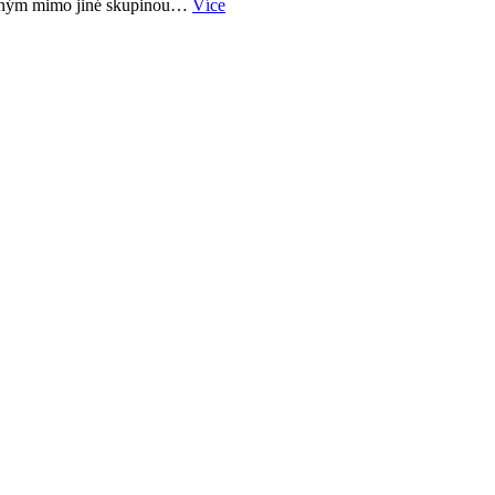
aným mimo jiné skupinou…
Více