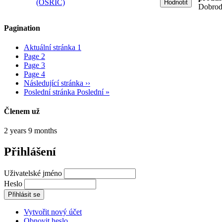
(OSRIC)
Dobrod
Pagination
Aktuální stránka
1
Page
2
Page
3
Page
4
Následující stránka
››
Poslední stránka
Poslední »
Členem už
2 years 9 months
Přihlášení
Uživatelské jméno
Heslo
Vytvořit nový účet
Obnovit heslo