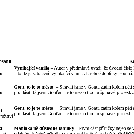
bsahu
K
Vynikající vanilla
– Autor v předmluvě uvádí, že úvodní číslo 
su
– tohle je zatraceně vynikající vanilla. Drobné doplňky jsou 
Gont, to je to město!
– Strávili jsme v Gontu zatím kolem pěti 
su
prohlásit: Já jsem Gonťan. Je to město trochu špinavé, prolezl
Gont, to je to město!
– Strávili jsme v Gontu zatím kolem pěti 
t
prohlásit: Já jsem Gonťan. Je to město trochu špinavé, prolezl
ružství
t
Maniakálně důsledné tabulky
– První část příručky nejen se 
jící
odehrání (včetně několika map k pokladům) je skvělá. Složitěj