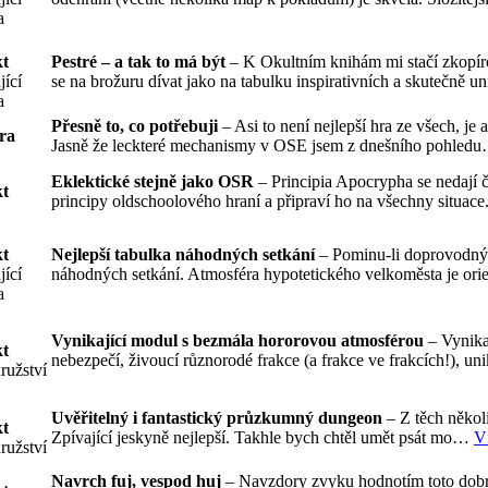
a
t
Pestré – a tak to má být
– K Okultním knihám mi stačí zkop
jící
se na brožuru dívat jako na tabulku inspirativních a skutečně 
a
Přesně to, co potřebuji
– Asi to není nejlepší hra ze všech, je
ra
Jasně že leckteré mechanismy v OSE jsem z dnešního pohled
Eklektické stejně jako OSR
– Principia Apocrypha se nedají č
t
principy oldschoolového hraní a připraví ho na všechny situac
t
Nejlepší tabulka náhodných setkání
– Pominu-li doprovodný o
jící
náhodných setkání. Atmosféra hypotetického velkoměsta je ori
a
Vynikající modul s bezmála hororovou atmosférou
– Vynika
t
nebezpečí, živoucí různorodé frakce (a frakce ve frakcích!), u
ružství
Uvěřitelný i fantastický průzkumný dungeon
– Z těch několi
t
Zpívající jeskyně nejlepší. Takhle bych chtěl umět psát mo…
V
ružství
Navrch fuj, vespod huj
– Navzdory zvyku hodnotím toto dobro