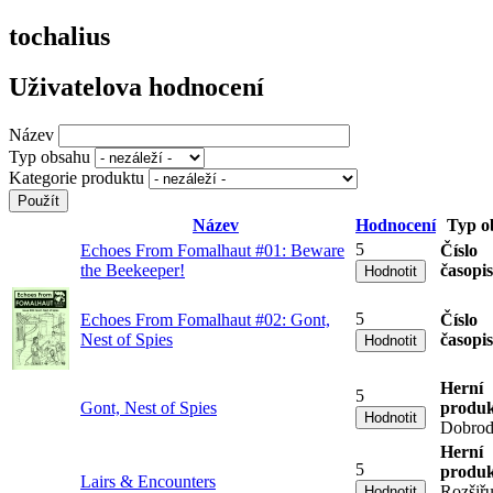
tochalius
Uživatelova hodnocení
Název
Typ obsahu
Kategorie produktu
Název
Hodnocení
Typ o
5
Echoes From Fomalhaut #01: Beware
Číslo
the Beekeeper!
časopi
5
Echoes From Fomalhaut #02: Gont,
Číslo
Nest of Spies
časopi
Herní
5
Gont, Nest of Spies
produk
Dobrod
Herní
5
produk
Lairs & Encounters
Rozšiřu