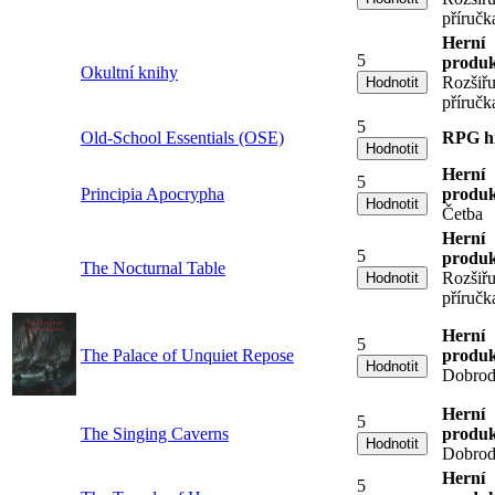
příručk
Herní
5
produk
Okultní knihy
Rozšiřu
příručk
5
Old-School Essentials (OSE)
RPG h
Herní
5
Principia Apocrypha
produk
Četba
Herní
5
produk
The Nocturnal Table
Rozšiřu
příručk
Herní
5
The Palace of Unquiet Repose
produk
Dobrod
Herní
5
The Singing Caverns
produk
Dobrod
Herní
5