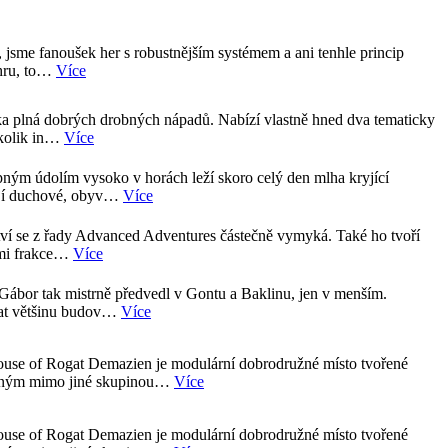
 jsme fanoušek her s robustnějším systémem a ani tenhle princip
 hru, to…
Více
a plná dobrých drobných nápadů. Nabízí vlastně hned dva tematicky
 kolik in…
Více
pným údolím vysoko v horách leží skoro celý den mlha kryjící
ějí duchové, obyv…
Více
ví se z řady Advanced Adventures částečně vymyká. Také ho tvoří
nými frakce…
Více
Gábor tak mistrně předvedl v Gontu a Baklinu, jen v menším.
sat většinu budov…
Více
use of Rogat Demazien je modulární dobrodružné místo tvořené
aným mimo jiné skupinou…
Více
use of Rogat Demazien je modulární dobrodružné místo tvořené