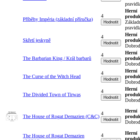
pravidl
Herní
4
produk
Příběhy Impéria (základní příručka)
Základ
pravidl
Herní
4
Skřetí jeskyně
produk
Dobrod
Herní
4
The Barbarian King / Král barbarů
produk
Dobrod
Herní
4
The Curse of the Witch Head
produk
Dobrod
Herní
4
The Divided Town of Tirwas
produk
Dobrod
Herní
4
The House of Rogat Demazien (C&C)
produk
Dobrod
Herní
4
The House of Rogat Demazien
produk