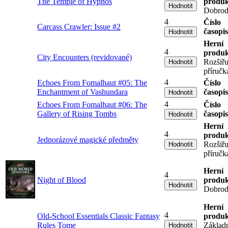
The Temple of Hypnos
produk
Dobrod
4
Číslo
Carcass Crawler: Issue #2
časopi
Herní
4
produk
City Encounters (revidované)
Rozšiřu
příručk
4
Echoes From Fomalhaut #05: The
Číslo
Enchantment of Vashundara
časopi
4
Echoes From Fomalhaut #06: The
Číslo
Gallery of Rising Tombs
časopi
Herní
4
produk
Jednorázové magické předměty
Rozšiřu
příručk
Herní
4
Night of Blood
produk
Dobrod
Herní
4
Old-School Essentials Classic Fantasy
produk
Rules Tome
Základ