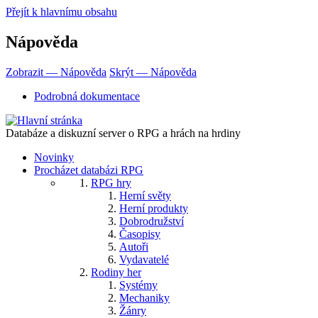
Přejít k hlavnímu obsahu
Nápověda
Zobrazit — Nápověda
Skrýt — Nápověda
Podrobná dokumentace
Databáze a diskuzní server o RPG a hrách na hrdiny
Novinky
Procházet databázi RPG
RPG hry
Herní světy
Herní produkty
Dobrodružství
Časopisy
Autoři
Vydavatelé
Rodiny her
Systémy
Mechaniky
Žánry