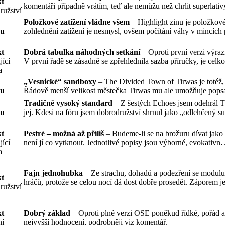
t
komentáři případně vrátím, teď ale nemůžu než chrlit superlat
ružství
Položkové zatížení vládne všem
– Highlight zinu je položkové
su
zohlednění zatížení je nesmysl, ovšem počítání váhy v mincíc
t
Dobrá tabulka náhodných setkání
– Oproti první verzi výra
jící
V první řadě se zásadně se zpřehlednila sazba příručky, je ce
a
„Vesnické“ sandboxy
– The Divided Town of Tirwas je totéž,
su
Řádově menší velikost městečka Tirwas mu ale umožňuje pop
Tradičně vysoký standard
– Z šestých Echoes jsem odehrál T
su
jej. Kdesi na fóru jsem dobrodružství shrnul jako „odlehčený 
t
Pestré – možná až příliš
– Budeme-li se na brožuru dívat jako
jící
není jí co vytknout. Jednotlivé popisy jsou výborné, evokativ
a
Fajn jednohubka
– Ze strachu, dohadů a podezření se modulu 
t
hráčů, protože se celou nocí dá dost dobře prosedět. Záporem
ružství
t
Dobrý základ
– Oproti plné verzi OSE poněkud řídké, pořád al
ní
nejvyšší hodnocení, podrobněji viz komentář.