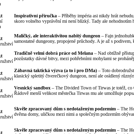
a
t
Inspirativní příručka
– Příběhy impéria asi nikdy hrát nebudu,
ní
skoro volného vyprávění mi není blízký. Tady ale nehodnotím
a
Maličký, ale interaktivitou nabitý dungeon
– Fajn jednohubk
t
samostatné dungeony, propojené průchody. A je až s podivem,
ružství
Tradičně velmi dobrá práce od Melana
– Nad obtížně přístu
t
pozůstatky dávné bitvy, mezi pohřebními mohylami se prohán
ružství
Zábavná taktická výzva (a to i pro DMa)
– Toto dobrodružst
t
klasický spletitý čtverečkový dungeon, není ale osídlený růz
ružství
Vesnický sandbox
– The Divided Town of Tirwas je totéž, co 
t
Řádově menší velikost městečka Tirwas mu ale umožňuje pop
ružství
Skvěle zpracovaný dům s nedotaženým podzemím
– The Ho
t
dvěma domy, uličkou mezi nimi a společným podzemím obýv
ružství
Skvěle zpracovaný dům s nedotaženým podzemím
– The Ho
t