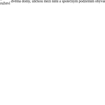
dvěma domy, uličkou mezi nimi a společným podzemím obýv
ružství