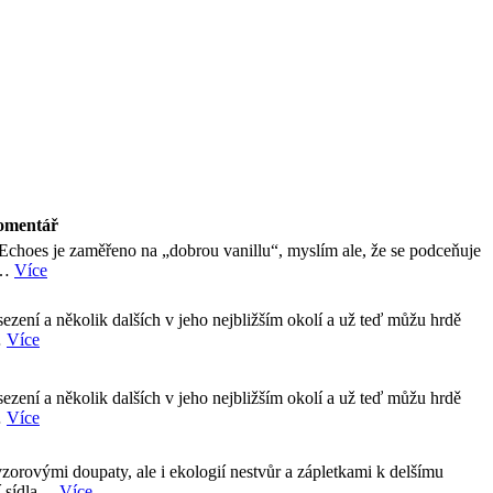
omentář
Echoes je zaměřeno na „dobrou vanillu“, myslím ale, že se podceňuje
ná…
Více
sezení a několik dalších v jeho nejbližším okolí a už teď můžu hrdě
…
Více
sezení a několik dalších v jeho nejbližším okolí a už teď můžu hrdě
…
Více
vzorovými doupaty, ale i ekologií nestvůr a zápletkami k delšímu
ší sídla…
Více