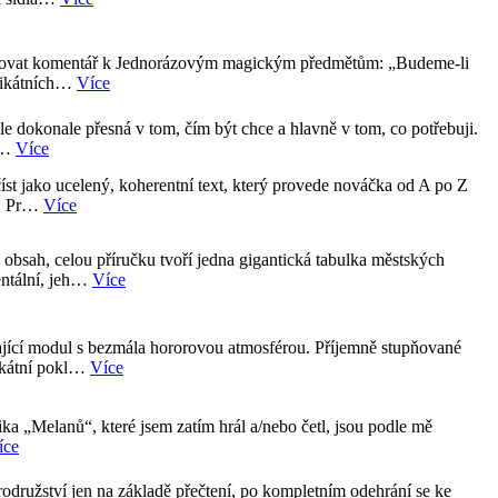
írovat komentář k Jednorázovým magickým předmětům: „Budeme-li
unikátních…
Více
 ale dokonale přesná v tom, čím být chce a hlavně v tom, co potřebuji.
u…
Více
íst jako ucelený, koherentní text, který provede nováčka od A po Z
e. Pr…
Více
bsah, celou příručku tvoří jedna gigantická tabulka městských
entální, jeh…
Více
jící modul s bezmála hororovou atmosférou. Příjemně stupňované
nikátní pokl…
Více
ka „Melanů“, které jsem zatím hrál a/nebo četl, jsou podle mě
íce
družství jen na základě přečtení, po kompletním odehrání se ke