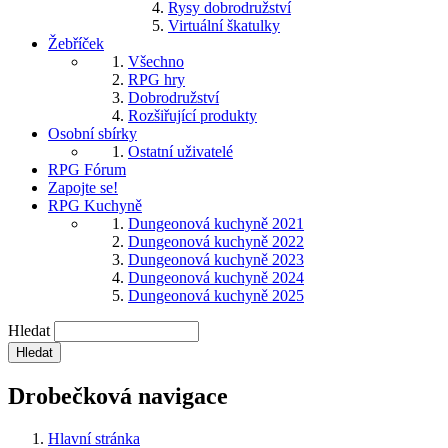
Rysy dobrodružství
Virtuální škatulky
Žebříček
Všechno
RPG hry
Dobrodružství
Rozšiřující produkty
Osobní sbírky
Ostatní uživatelé
RPG Fórum
Zapojte se!
RPG Kuchyně
Dungeonová kuchyně 2021
Dungeonová kuchyně 2022
Dungeonová kuchyně 2023
Dungeonová kuchyně 2024
Dungeonová kuchyně 2025
Hledat
Drobečková navigace
Hlavní stránka