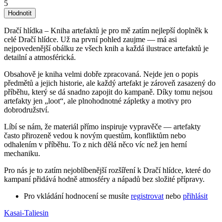
5
Dračí hlídka – Kniha artefaktů je pro mě zatím nejlepší doplněk k
celé Dračí hlídce. Už na první pohled zaujme — má asi
nejpovedenější obálku ze všech knih a každá ilustrace artefaktů je
detailní a atmosférická.
Obsahově je kniha velmi dobře zpracovaná. Nejde jen o popis
předmětů a jejich historie, ale každý artefakt je zároveň zasazený do
příběhu, který se dá snadno zapojit do kampaně. Díky tomu nejsou
artefakty jen „loot“, ale plnohodnotné zápletky a motivy pro
dobrodružství.
Líbí se nám, že materiál přímo inspiruje vypravěče — artefakty
často přirozeně vedou k novým questům, konfliktům nebo
odhalením v příběhu. To z nich dělá něco víc než jen herní
mechaniku.
Pro nás je to zatím nejoblíbenější rozšíření k Dračí hlídce, které do
kampaní přidává hodně atmosféry a nápadů bez složité přípravy.
Pro vkládání hodnocení se musíte
registrovat
nebo
přihlásit
Kasai-Taliesin