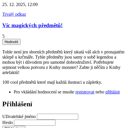
25. 12. 2025, 12:09
Trvalý odkaz
Víc magických předmětů!
5
Tohle není jen sborních předmětů který ukutá váš alch v pronajatém
sklepě u krčmáře. Tyhle předměty jsou samy o sobě legendou a
mohou být i důvodem pro samotné dobrodružství. Potřebujete
sejmout velkou potvoru z Knihy monster? Zabte ji něčím z Knihy
artefaktů!
100 cool předmětů které mají každá ilustraci a zápletky.
Pro vkládání hodnocení se musíte
registrovat
nebo
přihlásit
Přihlášení
Uživatelské jméno
Heslo