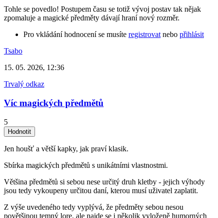
Tohle se povedlo! Postupem času se totiž vývoj postav tak nějak
zpomaluje a magické předměty dávají hraní nový rozměr.
Pro vkládání hodnocení se musíte
registrovat
nebo
přihlásit
Tsabo
15. 05. 2026, 12:36
Trvalý odkaz
Víc magických předmětů
5
Jen houšť a větší kapky, jak praví klasik.
Sbírka magických předmětů s unikátními vlastnostmi.
Většina předmětů si sebou nese určitý druh kletby - jejich výhody
jsou tedy vykoupeny určitou daní, kterou musí uživatel zaplatit.
Z výše uvedeného tedy vyplývá, že předměty sebou nesou
povětšinou temný lore, ale najde se i několik vyloženě humorných