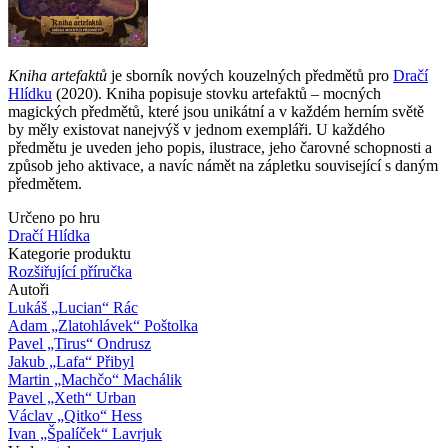
Kniha artefaktů
je sborník nových kouzelných předmětů pro
Dračí
Hlídku
(2020). Kniha popisuje stovku artefaktů – mocných
magických předmětů, které jsou unikátní a v každém herním světě
by měly existovat nanejvýš v jednom exempláři. U každého
předmětu je uveden jeho popis, ilustrace, jeho čarovné schopnosti a
způsob jeho aktivace, a navíc námět na zápletku související s daným
předmětem.
Určeno po hru
Dračí Hlídka
Kategorie produktu
Rozšiřující příručka
Autoři
Lukáš „Lucian“ Rác
Adam „Zlatohlávek“ Poštolka
Pavel „Tirus“ Ondrusz
Jakub „Lafa“ Přibyl
Martin „Machčo“ Machálik
Pavel „Xeth“ Urban
Václav „Qitko“ Hess
Ivan „Špalíček“ Lavrjuk