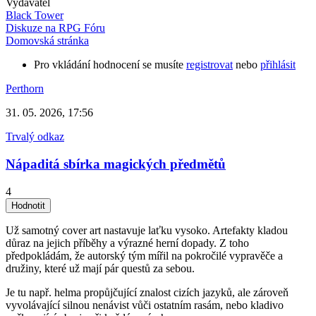
Vydavatel
Black Tower
Diskuze na RPG Fóru
Domovská stránka
Pro vkládání hodnocení se musíte
registrovat
nebo
přihlásit
Perthorn
31. 05. 2026, 17:56
Trvalý odkaz
Nápaditá sbírka magických předmětů
4
Už samotný cover art nastavuje laťku vysoko. Artefakty kladou
důraz na jejich příběhy a výrazné herní dopady. Z toho
předpokládám, že autorský tým mířil na pokročilé vypravěče a
družiny, které už mají pár questů za sebou.
Je tu např. helma propůjčující znalost cizích jazyků, ale zároveň
vyvolávající silnou nenávist vůči ostatním rasám, nebo kladivo