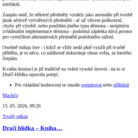
artefaktů.
Zaujalo mně, že některé předměty vznikly jako anomálie při tvorbě
jinak sériově vytvářených předmětů - ať už vlivem poškození,
chyby při výrobě, nebo použitím jiného typu démona - neúplným
zvládnutím implementace démona - podobná zápletka dává prostor
pro vymýšlení alternativních předmětů podobného ražení.
Osobně miluju lore - i když se vždy nedá plně využít při tvorbě
příběhu, je to něco, co nádherně dokresluje obraz světa, ze kterého
čerpám.
Kvalita ilustrací je již tradičně na velmi vysoké úrovni - na to si
Dračí Hlídka opravdu potrpí.
Pro vkládání hodnocení se musíte
registrovat
nebo
přihlásit
Machčo
15. 05. 2026, 09:26
Trvalý odkaz
Dračí hlídka – Kniha…