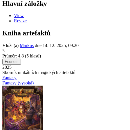
Hlavní záložky
View
Revize
Kniha artefaktů
Vložil(a)
Markus
dne
14. 12. 2025, 09:20
5
Průměr:
4.8
(
5
hlasů)
2025
Sborník unikátních magických artefaktů
Fantasy
Fantasy (vysoká)