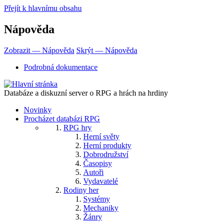
Přejít k hlavnímu obsahu
Nápověda
Zobrazit — Nápověda
Skrýt — Nápověda
Podrobná dokumentace
Databáze a diskuzní server o RPG a hrách na hrdiny
Novinky
Procházet databázi RPG
RPG hry
Herní světy
Herní produkty
Dobrodružství
Časopisy
Autoři
Vydavatelé
Rodiny her
Systémy
Mechaniky
Žánry