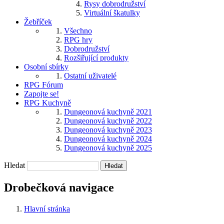
Rysy dobrodružství
Virtuální škatulky
Žebříček
Všechno
RPG hry
Dobrodružství
Rozšiřující produkty
Osobní sbírky
Ostatní uživatelé
RPG Fórum
Zapojte se!
RPG Kuchyně
Dungeonová kuchyně 2021
Dungeonová kuchyně 2022
Dungeonová kuchyně 2023
Dungeonová kuchyně 2024
Dungeonová kuchyně 2025
Hledat
Drobečková navigace
Hlavní stránka