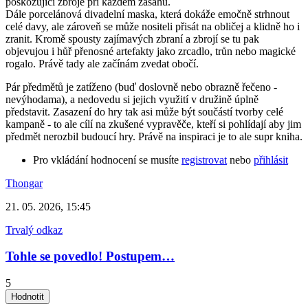
poškozující zbroje při každém zásahu.
Dále porcelánová divadelní maska, která dokáže emočně strhnout
celé davy, ale zároveň se může nositeli přisát na obličej a klidně ho i
zranit. Kromě spousty zajímavých zbraní a zbrojí se tu pak
objevujou i hůř přenosné artefakty jako zrcadlo, trůn nebo magické
rogalo. Právě tady ale začínám zvedat obočí.
Pár předmětů je zatíženo (buď doslovně nebo obrazně řečeno -
nevýhodama), a nedovedu si jejich využití v družině úplně
představit. Zasazení do hry tak asi může být součástí tvorby celé
kampaně - to ale cílí na zkušené vypravěče, kteří si pohlídají aby jim
předmět nerozbil budoucí hry. Právě na inspiraci je to ale supr kniha.
Pro vkládání hodnocení se musíte
registrovat
nebo
přihlásit
Thongar
21. 05. 2026, 15:45
Trvalý odkaz
Tohle se povedlo! Postupem…
5