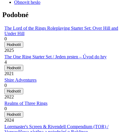
Obnovit heslo
Podobné
The Lord of the Rings Roleplaying Starter Set: Over Hill and
Under Hill
0
2025
The One Ring Starter Set / Jeden prsten – Úvod do hry
4
2021
Shire Adventures
0
2022
Realms of Three Rings
0
2024
Loremaster's Screen & Rivendell Compendium (TOR) /
Vypravěčova zástěna a pojednání o Roklince