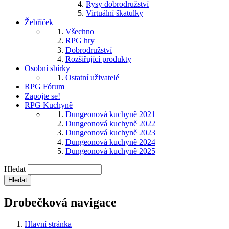
Rysy dobrodružství
Virtuální škatulky
Žebříček
Všechno
RPG hry
Dobrodružství
Rozšiřující produkty
Osobní sbírky
Ostatní uživatelé
RPG Fórum
Zapojte se!
RPG Kuchyně
Dungeonová kuchyně 2021
Dungeonová kuchyně 2022
Dungeonová kuchyně 2023
Dungeonová kuchyně 2024
Dungeonová kuchyně 2025
Hledat
Drobečková navigace
Hlavní stránka