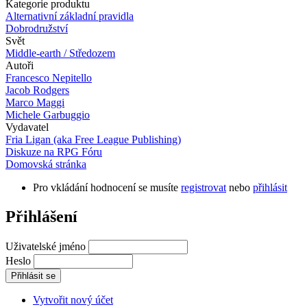
Kategorie produktu
Alternativní základní pravidla
Dobrodružství
Svět
Middle-earth / Středozem
Autoři
Francesco Nepitello
Jacob Rodgers
Marco Maggi
Michele Garbuggio
Vydavatel
Fria Ligan (aka Free League Publishing)
Diskuze na RPG Fóru
Domovská stránka
Pro vkládání hodnocení se musíte
registrovat
nebo
přihlásit
Přihlášení
Uživatelské jméno
Heslo
Vytvořit nový účet