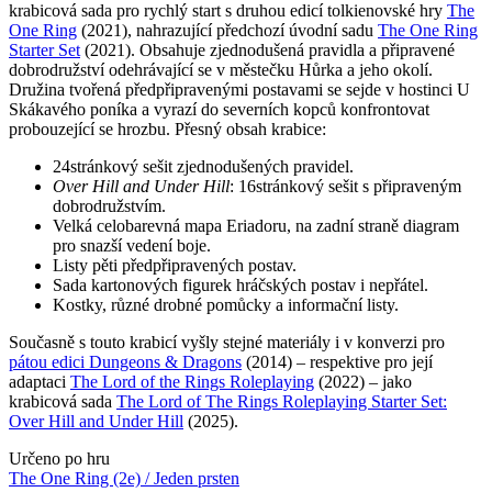
krabicová sada pro rychlý start s druhou edicí tolkienovské hry
The
One Ring
(2021), nahrazující předchozí úvodní sadu
The One Ring
Starter Set
(2021). Obsahuje zjednodušená pravidla a připravené
dobrodružství odehrávající se v městečku Hůrka a jeho okolí.
Družina tvořená předpřipravenými postavami se sejde v hostinci U
Skákavého poníka a vyrazí do severních kopců konfrontovat
probouzející se hrozbu. Přesný obsah krabice:
24stránkový sešit zjednodušených pravidel.
Over Hill and Under Hill
: 16stránkový sešit s připraveným
dobrodružstvím.
Velká celobarevná mapa Eriadoru, na zadní straně diagram
pro snazší vedení boje.
Listy pěti předpřipravených postav.
Sada kartonových figurek hráčských postav i nepřátel.
Kostky, různé drobné pomůcky a informační listy.
Současně s touto krabicí vyšly stejné materiály i v konverzi pro
pátou edici Dungeons & Dragons
(2014) – respektive pro její
adaptaci
The Lord of the Rings Roleplaying
(2022) – jako
krabicová sada
The Lord of The Rings Roleplaying Starter Set:
Over Hill and Under Hill
(2025).
Určeno po hru
The One Ring (2e) / Jeden prsten