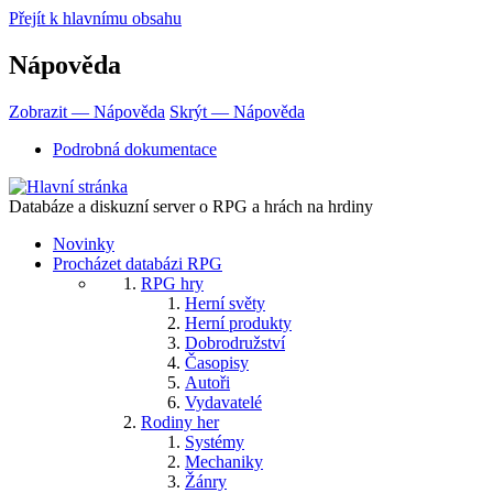
Přejít k hlavnímu obsahu
Nápověda
Zobrazit — Nápověda
Skrýt — Nápověda
Podrobná dokumentace
Databáze a diskuzní server o RPG a hrách na hrdiny
Novinky
Procházet databázi RPG
RPG hry
Herní světy
Herní produkty
Dobrodružství
Časopisy
Autoři
Vydavatelé
Rodiny her
Systémy
Mechaniky
Žánry