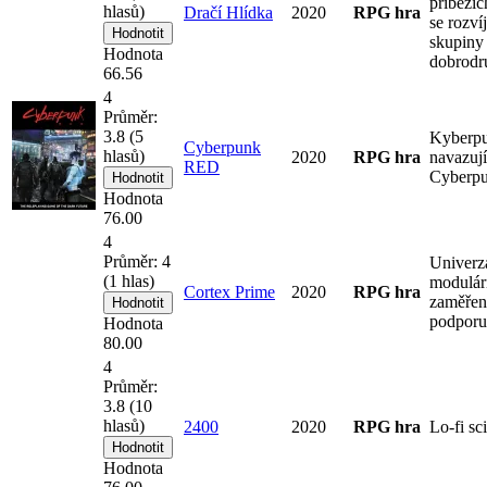
příbězíc
hlasů)
Dračí Hlídka
2020
RPG hra
se rozvíj
skupiny
Hodnota
dobrodr
66.56
4
Průměr:
3.8
(
5
Kyberpu
Cyberpunk
hlasů)
2020
RPG hra
navazují
RED
Cyberp
Hodnota
76.00
4
Průměr:
4
Univerz
(
1
hlas)
modulár
Cortex Prime
2020
RPG hra
zaměřen
podporu
Hodnota
80.00
4
Průměr:
3.8
(
10
hlasů)
2400
2020
RPG hra
Lo-fi sc
Hodnota