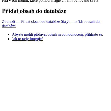
Hra v roli mumií, které pomocí magie chrání rovnováhu světa
Přidat obsah do databáze
Zobrazit — Přidat obsah do databáze
Skrýt — Přidat obsah do
databáze
Abyste mohli přidávat obsah nebo hodnocení, přihlaste se.
Jak to tady funguje?