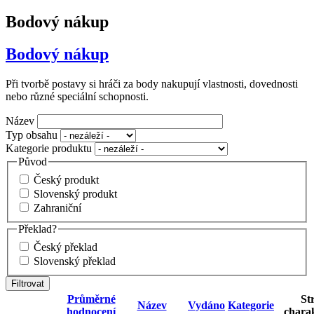
Bodový nákup
Bodový nákup
Při tvorbě postavy si hráči za body nakupují vlastnosti, dovednosti
nebo různé speciální schopnosti.
Název
Typ obsahu
Kategorie produktu
Původ
Český produkt
Slovenský produkt
Zahraniční
Překlad?
Český překlad
Slovenský překlad
Průměrné
St
Název
Vydáno
Kategorie
hodnocení
charak