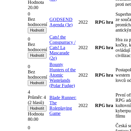
Hodnota
proti n
20.00
0
Superhr
Bez
GODSEND
ze souča
2022
RPG hra
hodnocení
Agenda (3e)
promích
antický
Cats! the
0
Hra za p
Conspurracy /
Bez
kočky, k
Cats! La
2022
RPG hra
hodnocení
ovládají
Mascarade
civilizac
(2e)
Bounty
0
Hunters of the
Postapo
Bez
Atomic
2022
RPG hra
western 
hodnocení
Wastelands
lovců o
(Polar Fudge)
4
První of
Průměr:
4
Blade Runner:
RPG ad
(
2
hlasů)
The
2022
RPG hra
kultovn
Roleplaying
kyberp
Game
Hodnota
filmu
80.00
Česká s
0
fantasy 