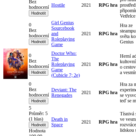
Bez
Hostile
2021
RPG hra
prostřed
hodnocení
připomí
Vetřelce
Girl Genius
0
Hra ze
Sourcebook
Bez
steamp
and
2021
RPG hra
hodnocení
světa ko
Roleplaying
Genius
Game
Doctor Who:
0
Herní a
The
Bez
kultovní
Roleplaying
2021
RPG hra
hodnocení
o cesto
Game
a vesmí
(Cubicle 7; 2e)
0
Hra za 
Bez
Deviant: The
experime
2021
RPG hra
hodnocení
Renegades
se vysvo
teď se m
5
Průměr:
5
Tísnivá s
(
1
hlas)
Death in
ve vesmí
2021
RPG hra
Space
rozvrác
lidskou 
Hodnota