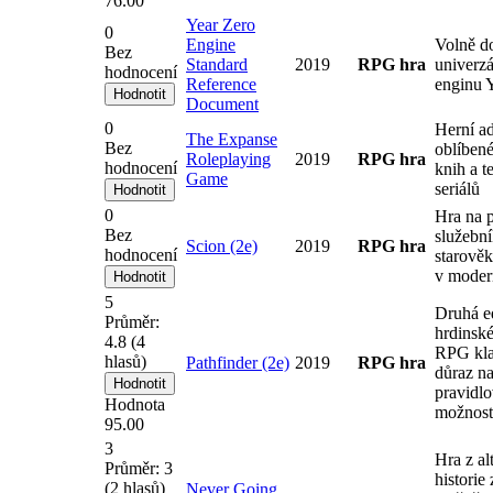
76.00
Year Zero
0
Engine
Volně d
Bez
Standard
2019
RPG hra
univerzá
hodnocení
Reference
enginu 
Document
0
Herní a
The Expanse
Bez
oblíbené
Roleplaying
2019
RPG hra
hodnocení
knih a t
Game
seriálů
0
Hra na 
Bez
služebn
Scion (2e)
2019
RPG hra
hodnocení
starově
v moder
5
Druhá e
Průměr:
hrdinské
4.8
(
4
RPG kla
hlasů)
Pathfinder (2e)
2019
RPG hra
důraz na
pravidl
Hodnota
možnost
95.00
3
Hra z al
Průměr:
3
historie
(
2
hlasů)
Never Going