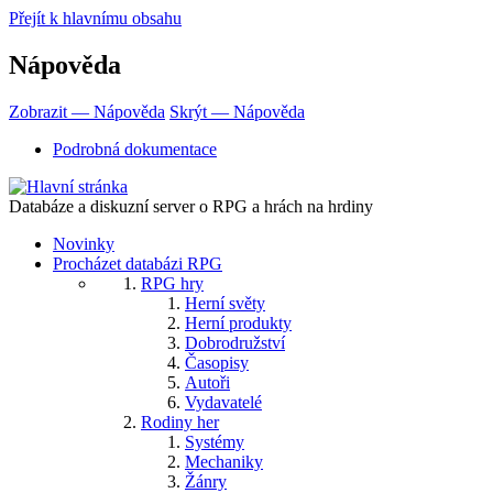
Přejít k hlavnímu obsahu
Nápověda
Zobrazit — Nápověda
Skrýt — Nápověda
Podrobná dokumentace
Databáze a diskuzní server o RPG a hrách na hrdiny
Novinky
Procházet databázi RPG
RPG hry
Herní světy
Herní produkty
Dobrodružství
Časopisy
Autoři
Vydavatelé
Rodiny her
Systémy
Mechaniky
Žánry