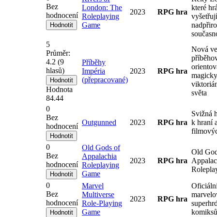
Bez
London: The
které hr
2023
RPG hra
hodnocení
Roleplaying
vyšetřuj
Game
nadpřir
současno
5
Nová ve
Průměr:
příběho
4.2
(
9
Příběhy
orientov
hlasů)
Impéria
2023
RPG hra
magick
(přepracované)
viktori
Hodnota
světa
84.44
0
Svižná 
Bez
Outgunned
2023
RPG hra
k hraní 
hodnocení
filmový
0
Old Gods of
Old God
Bez
Appalachia
2023
RPG hra
Appalac
hodnocení
Roleplaying
Rolepla
Game
0
Marvel
Oficiáln
Bez
Multiverse
marvelo
2023
RPG hra
hodnocení
Role-Playing
superhr
Game
komiks