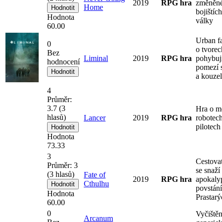
2019
RPG hra
změněné
Home
bojištíc
Hodnota
války
60.00
Urban f
0
o tvorec
Bez
Liminal
2019
RPG hra
pohybují
hodnocení
pomezí 
a kouze
4
Průměr:
3.7
(
3
Hra o m
hlasů)
Lancer
2019
RPG hra
robotech
pilotech
Hodnota
73.33
3
Cestovat
Průměr:
3
se snaží
(
3
hlasů)
Fate of
2019
RPG hra
apokaly
Cthulhu
povstání
Hodnota
Prastarý
60.00
0
Vyčištěn
Arcanum