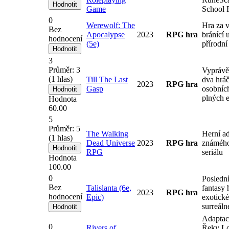
Game
School 
0
Werewolf: The
Hra za 
Bez
Apocalypse
2023
RPG hra
bránící 
hodnocení
(5e)
přírodní
3
Průměr:
3
Vyprávě
(
1
hlas)
Till The Last
dva hrá
2023
RPG hra
Gasp
osobníc
plných 
Hodnota
60.00
5
Průměr:
5
The Walking
Herní a
(
1
hlas)
Dead Universe
2023
RPG hra
známéh
RPG
seriálu
Hodnota
100.00
0
Poslední
Bez
Talislanta (6e,
fantasy 
2023
RPG hra
hodnocení
Epic)
exotick
surreáln
Adaptac
0
Rivers of
Řeky Lo