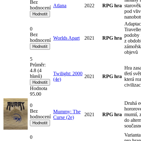
Bez
Atlana
2022
RPG hra
starověk
hodnocení
pod vli
nanobot
Adaptac
0
Travelle
Bez
podoby 
Worlds Apart
2021
RPG hra
hodnocení
z obdob
zámořs
objevů
5
Průměr:
Hra zas
4.8
(
4
Twilight: 2000
třetí sv
hlasů)
2021
RPG hra
(4e)
která roz
civilizac
Hodnota
95.00
Druhá e
0
hororové
Bez
Mummy: The
2021
RPG hra
mumií, 
hodnocení
Curse (2e)
do alter
současno
Varianta
0
pro hran