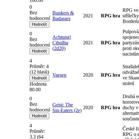
100.00
0
RPG ve 
Bez
Bunkers &
2021
RPG hra
střílečky
hodnocení
Badasses
Borderl
Pulpová
0
Achtung!
spojene
Bez
Cthulhu
2021
RPG hra
partyzán
hodnocení
(2d20)
proti ok
nacistů
4
Průměr:
4
Strašide
(
12
hlasů)
odvážné
Vaesen
2020
RPG hra
ve Skand
století
Hodnota
80.00
Druhá e
0
hororov
Bez
Geist: The
2020
RPG hra
duchy v
hodnocení
Sin-Eaters (2e)
alternat
současno
4
České f
Průměr:
RPG o e
3.3
(
64