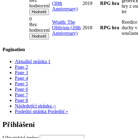
Bez
generick
(30th
2019
RPG hra
hodnocení
hry z o
Anniversary)
let
0
Wraith: The
Reedice
Bez
Oblivion (20th
2018
RPG hra
duchy v
hodnocení
Anniversary)
současn
Pagination
Aktuální stránka
1
Page
2
Page
3
Page
4
Page
5
Page
6
Page
7
Page
8
Následující stránka
››
Poslední stránka
Poslední »
Přihlášení
Uživatelské jméno