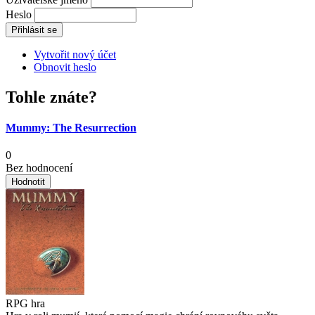
Heslo
Vytvořit nový účet
Obnovit heslo
Tohle znáte?
Mummy: The Resurrection
0
Bez hodnocení
RPG hra