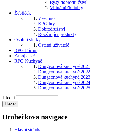
Rysy dobrodružství
Virtuální škatulky
Žebříček
Všechno
RPG hry
Dobrodružství
Rozšiřující produkty
Osobní sbírky
Ostatní uživatelé
RPG Fórum
Zapojte se!
RPG Kuchyně
Dungeonová kuchyně 2021
Dungeonová kuchyně 2022
Dungeonová kuchyně 2023
Dungeonová kuchyně 2024
Dungeonová kuchyně 2025
Hledat
Drobečková navigace
Hlavní stránka