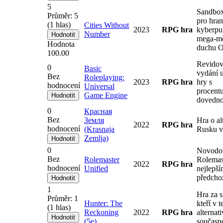
5
Sandbox
Průměr:
5
pro hran
(
1
hlas)
Cities Without
2023
RPG hra
kyberp
Number
mega-mě
Hodnota
duchu 
100.00
Revido
0
Basic
vydání u
Bez
Roleplaying:
2023
RPG hra
hry s
hodnocení
Universal
procent
Game Engine
dovedno
0
Красная
Bez
Земля
Hra o al
2022
RPG hra
hodnocení
(Krasnaja
Rusku v
Zemlja)
0
Novodo
Bez
Rolemaster
Rolemas
2022
RPG hra
hodnocení
Unified
nejlepší
předchoz
1
Hra za s
Průměr:
1
Hunter: The
kteří v 
(
1
hlas)
Reckoning
2022
RPG hra
alternat
(5e)
současno