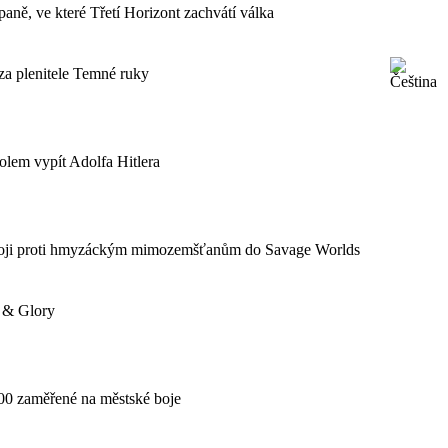
paně, ve které Třetí Horizont zachvátí válka
za plenitele Temné ruky
olem vypít Adolfa Hitlera
í boji proti hmyzáckým mimozemšťanům do Savage Worlds
h & Glory
000 zaměřené na městské boje