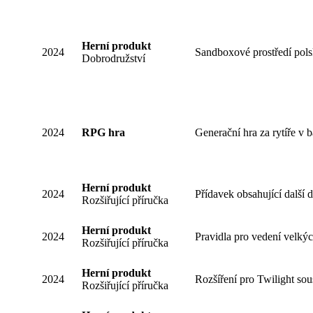
Herní produkt
2024
Sandboxové prostředí pol
Dobrodružství
2024
RPG hra
Generační hra za rytíře v b
Herní produkt
2024
Přídavek obsahující další 
Rozšiřující příručka
Herní produkt
2024
Pravidla pro vedení velkýc
Rozšiřující příručka
Herní produkt
2024
Rozšíření pro Twilight sou
Rozšiřující příručka