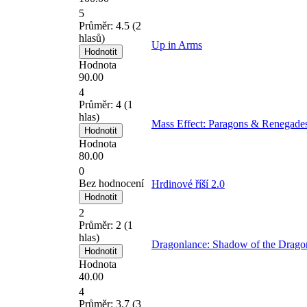
5
Průměr:
4.5
(
2
hlasů)
Up in Arms
Hodnota
90.00
4
Průměr:
4
(
1
hlas)
Mass Effect: Paragons & Renegade
Hodnota
80.00
0
Bez hodnocení
Hrdinové říší 2.0
2
Průměr:
2
(
1
hlas)
Dragonlance: Shadow of the Drag
Hodnota
40.00
4
Průměr:
3.7
(
3