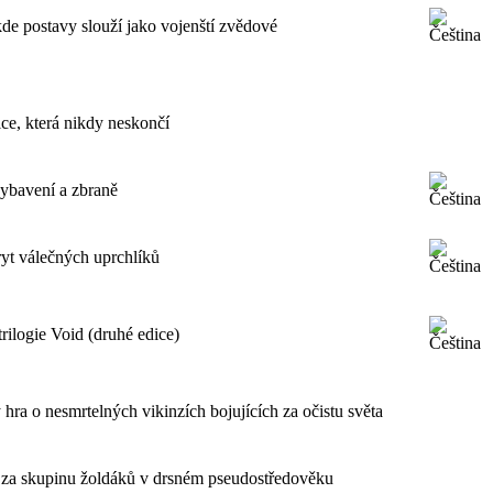
de postavy slouží jako vojenští zvědové
ce, která nikdy neskončí
vybavení a zbraně
yt válečných uprchlíků
ilogie Void (druhé edice)
hra o nesmrtelných vikinzích bojujících za očistu světa
 za skupinu žoldáků v drsném pseudostředověku