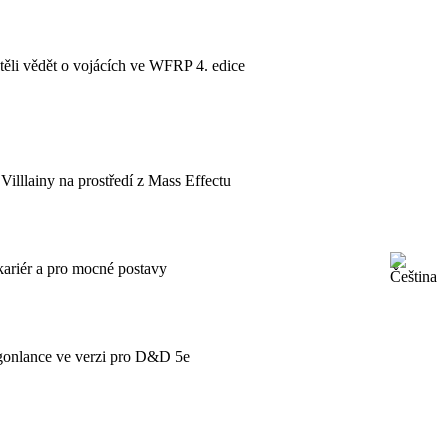
htěli vědět o vojácích ve WFRP 4. edice
illlainy na prostředí z Mass Effectu
 kariér a pro mocné postavy
gonlance ve verzi pro D&D 5e