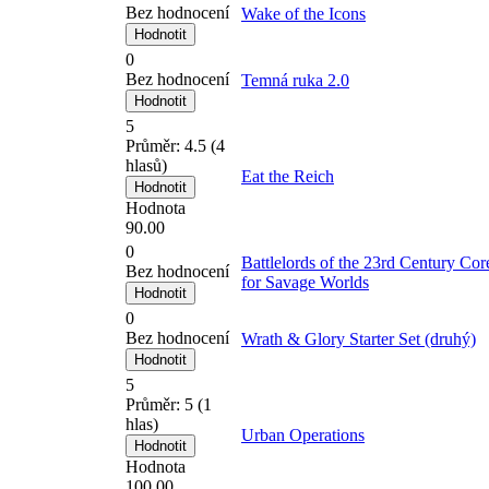
Bez hodnocení
Wake of the Icons
0
Bez hodnocení
Temná ruka 2.0
5
Průměr:
4.5
(
4
hlasů)
Eat the Reich
Hodnota
90.00
0
Battlelords of the 23rd Century Cor
Bez hodnocení
for Savage Worlds
0
Bez hodnocení
Wrath & Glory Starter Set (druhý)
5
Průměr:
5
(
1
hlas)
Urban Operations
Hodnota
100.00