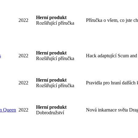
Herní produkt
2022
Příručka o všem, co jste c
Rozšiřující příručka
Herní produkt
s
2022
Hack adaptující Scum and V
Rozšiřující příručka
Herní produkt
2022
Pravidla pro hraní dalších
Rozšiřující příručka
Herní produkt
on Queen
2022
Nová inkarnace světa Dra
Dobrodružství