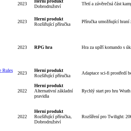
Herní produkt
2023
Třetí a závěrečná část kam
Dobrodružství
Herní produkt
2023
Příručka umožňující hraní 
Rozšiřující příručka
2023
RPG hra
Hra za upíří komando s úk
e Rules
Herní produkt
2023
Adaptace sci-fi prostřed
Rozšiřující příručka
Herní produkt
2022
Alternativní základní
Rychlý start pro hru Wrat
pravidla
Herní produkt
2022
Rozšiřující příručka,
Rozšíření pro Twilight: 2
Dobrodružství