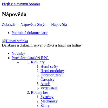
Přejít k hlavnímu obsahu
Nápověda
Zobrazit — Nápověda
Skrýt — Nápověda
Podrobná dokumentace
Databáze a diskuzní server o RPG a hrách na hrdiny
Novinky
Procházet databázi RPG
RPG hry
Herní světy
Herní produkty
Dobrodružství
Časopisy
Autoři
Vydavatelé
Rodiny her
Systémy
Mechaniky
Žánry