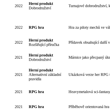
Herní produkt
2022
Turnajové dobrodružství, k
Dobrodružství
2022
RPG hra
Hra za piloty mechů ve vál
Herní produkt
2022
Přídavek obsahující další 
Rozšiřující příručka
Herní produkt
2021
Márnice jako přecpaný úkr
Dobrodružství
Herní produkt
2021
Alternativní základní
Ukázková verze her RPG tr
pravidla
2021
RPG hra
Heavymetalová sci-fantasy 
2021
RPG hra
Příběhově orientovaná hra