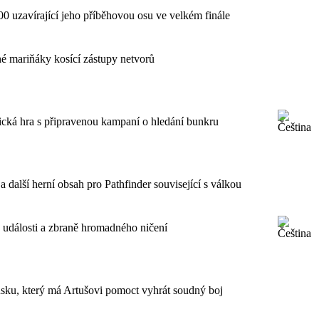
00 uzavírající jeho příběhovou osu ve velkém finále
é mariňáky kosící zástupy netvorů
cká hra s připravenou kampaní o hledání bunkru
a další herní obsah pro Pathfinder související s válkou
é události a zbraně hromadného ničení
sku, který má Artušovi pomoct vyhrát soudný boj