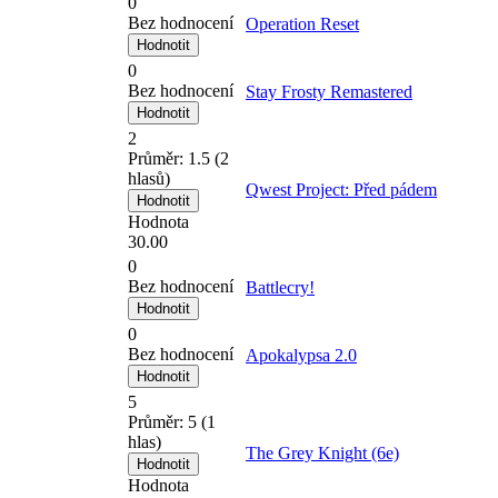
0
Bez hodnocení
Operation Reset
0
Bez hodnocení
Stay Frosty Remastered
2
Průměr:
1.5
(
2
hlasů)
Qwest Project: Před pádem
Hodnota
30.00
0
Bez hodnocení
Battlecry!
0
Bez hodnocení
Apokalypsa 2.0
5
Průměr:
5
(
1
hlas)
The Grey Knight (6e)
Hodnota