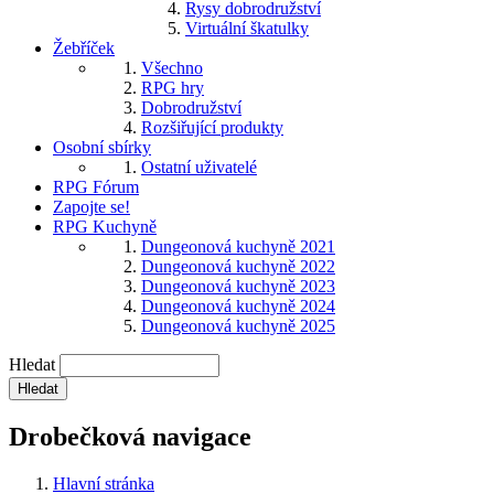
Rysy dobrodružství
Virtuální škatulky
Žebříček
Všechno
RPG hry
Dobrodružství
Rozšiřující produkty
Osobní sbírky
Ostatní uživatelé
RPG Fórum
Zapojte se!
RPG Kuchyně
Dungeonová kuchyně 2021
Dungeonová kuchyně 2022
Dungeonová kuchyně 2023
Dungeonová kuchyně 2024
Dungeonová kuchyně 2025
Hledat
Drobečková navigace
Hlavní stránka