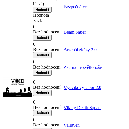
hlasů)
Bezpečná cesta
Hodnota
73.33
0
Bez hodnocení
Beam Saber
0
Bez hodnocení
Arzenál zkázy 2.0
0
Bez hodnocení
Zachraňte světlonoše
0
Bez hodnocení
Výcvikový tábor 2.0
0
Bez hodnocení
Viking Death Squad
0
Bez hodnocení
Valraven