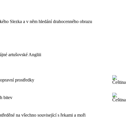
ského Slezka a v něm hledání drahocenného obrazu
ájné artušovské Angliii
dopravní prostředky
h bitev
středěné na všechno související s řekami a moři