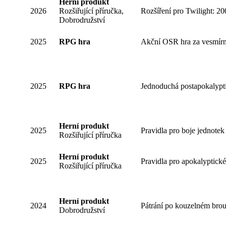
Herní produkt
2026
Rozšiřující příručka,
Rozšíření pro Twilight: 20
Dobrodružství
2025
RPG hra
Akční OSR hra za vesmírn
2025
RPG hra
Jednoduchá postapokalypti
Herní produkt
2025
Pravidla pro boje jednotek 
Rozšiřující příručka
Herní produkt
2025
Pravidla pro apokalyptick
Rozšiřující příručka
Herní produkt
2024
Pátrání po kouzelném brou
Dobrodružství