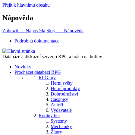
Přejít k hlavnímu obsahu
Nápověda
Zobrazit — Nápověda
Skrýt — Nápověda
Podrobná dokumentace
Databáze a diskuzní server o RPG a hrách na hrdiny
Novinky
Procházet databázi RPG
RPG hry
Herní světy
Herní produkty
Dobrodružství
Časopisy
Autoři
Vydavatelé
Rodiny her
Systémy
Mechaniky
Žánry