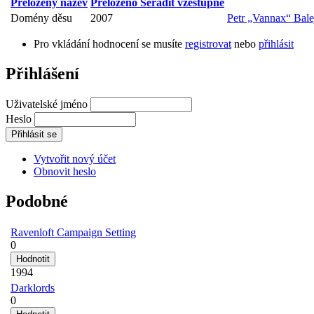
Přeložený název
Přeloženo
Seřadit vzestupně
Domény děsu
2007
Petr „Vannax“ Bale
Pro vkládání hodnocení se musíte
registrovat
nebo
přihlásit
Přihlášení
Uživatelské jméno
Heslo
Vytvořit nový účet
Obnovit heslo
Podobné
Ravenloft Campaign Setting
0
1994
Darklords
0