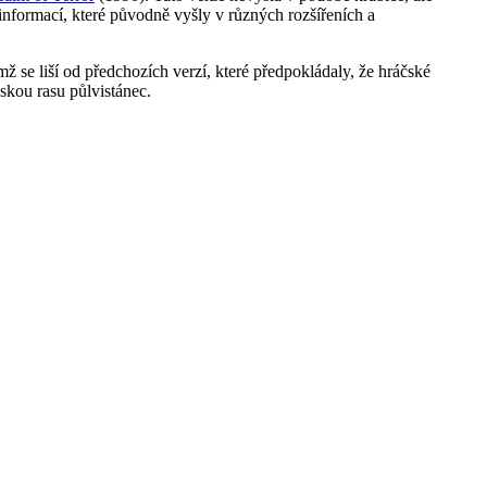
informací, které původně vyšly v různých rozšířeních a
ímž se liší od předchozích verzí, které předpokládaly, že hráčské
čskou rasu půlvistánec.