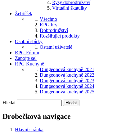
Rysy dobrodružství
Virtuální škatulky
Žebříček
Všechno
RPG hry
Dobrodružství
Rozšiřující produkty
Osobní sbírky
Ostatní uživatelé
RPG Fórum
Zapojte se!
RPG Kuchyně
Dungeonová kuchyně 2021
Dungeonová kuchyně 2022
Dungeonová kuchyně 2023
Dungeonová kuchyně 2024
Dungeonová kuchyně 2025
Hledat
Drobečková navigace
Hlavní stránka