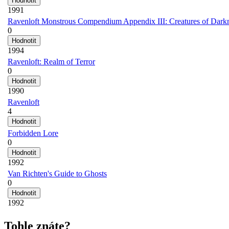
1991
Ravenloft Monstrous Compendium Appendix III: Creatures of Dark
0
1994
Ravenloft: Realm of Terror
0
1990
Ravenloft
4
Forbidden Lore
0
1992
Van Richten's Guide to Ghosts
0
1992
Tohle znáte?