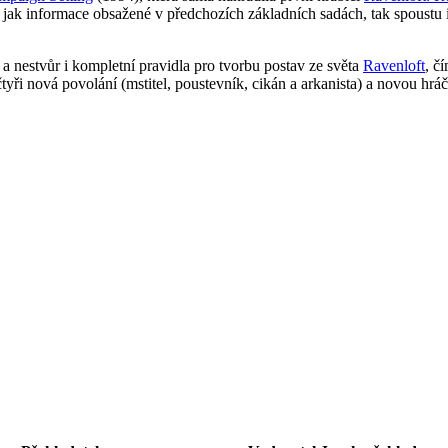
í jak informace obsažené v předchozích základních sadách, tak spoustu 
a nestvůr i kompletní pravidla pro tvorbu postav ze světa
Ravenloft
, č
tyři nová povolání (mstitel, poustevník, cikán a arkanista) a novou hrá