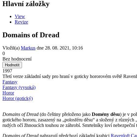
Hlavní záložky
View
Revize
Domains of Dread
Vložil(a)
Markus
dne
28. 08. 2021, 10:16
0
Bez hodnocení
1997
Třetí verze základní sady pro hraní v goticky hororovém světě Ravenl
Fantasy
Fantasy (vysoká)
Horor
Horor (gotický)
Domains of Dread
(do češtiny přeloženo jako
Domény děsu
) je v po
gotického hororu, zasazený na „polosféru děsu“ a složený z různých „d
rudých očí žhnoucích touhou ze záhrobí. Smrtelníky loví nebezpeční t
Domains of Dread
nahrazují předchozí základní krabici
Ravenloft Ca