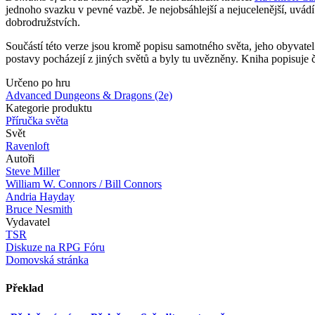
jednoho svazku v pevné vazbě. Je nejobsáhlejší a nejucelenější, uvád
dobrodružstvích.
Součástí této verze jsou kromě popisu samotného světa, jeho obyvatel 
postavy pocházejí z jiných světů a byly tu uvězněny. Kniha popisuje č
Určeno po hru
Advanced Dungeons & Dragons (2e)
Kategorie produktu
Příručka světa
Svět
Ravenloft
Autoři
Steve Miller
William W. Connors / Bill Connors
Andria Hayday
Bruce Nesmith
Vydavatel
TSR
Diskuze na RPG Fóru
Domovská stránka
Překlad