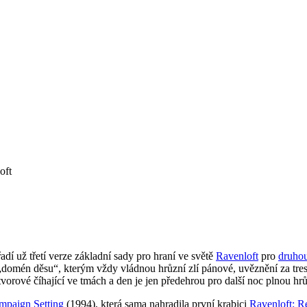
oft
řadí už třetí verze základní sady pro hraní ve světě
Ravenloft
pro
druho
omén děsu“, kterým vždy vládnou hrůzní zlí pánové, uvěznění za trest. J
vorové číhající ve tmách a den je jen předehrou pro další noc plnou hrů
mpaign Setting
(1994), která sama nahradila první krabici
Ravenloft: R