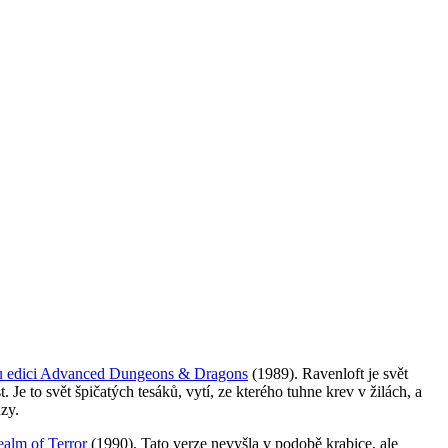
u edici Advanced Dungeons & Dragons
(1989). Ravenloft je svět
e to svět špičatých tesáků, vytí, ze kterého tuhne krev v žilách, a
zy.
ealm of Terror
(1990). Tato verze nevyšla v podobě krabice, ale