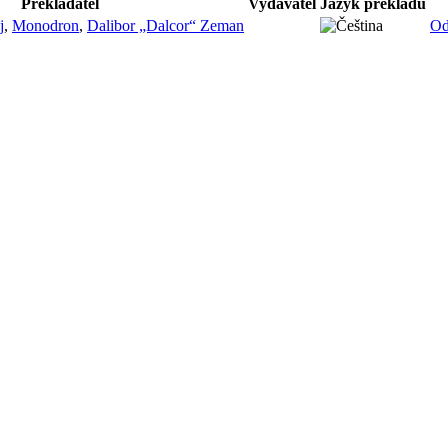
Překladatel
Vydavatel
Jazyk překladu
j
,
Monodron
,
Dalibor „Dalcor“ Zeman
Od