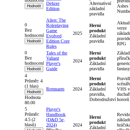
hodnocení
pravidl
Deluxe
Alternativní
Ashes 
Edition
základní
Numbe
pravidla
Alien: The
Aktual
0
Roleplaying
Herní
verze
Bez
Game
produkt
2025
základ
hodnocení
Evolved
Základní
pravide
Edition Core
pravidla
RPG
Rules
0
Tales of the
Herní
Základ
Bez
Valiant
produkt
příruč
2024
hodnocení
Player's
Základní
generi
Guide
pravidla
fantasy
4
Herní
Pravidl
Průměr:
4
produkt
scénář
(
1
hlas)
Remnants
2024
Základní
VHS v
pravidla,
duchař
Hodnota
Dobrodružství
hororů
80.00
5
Player's
Průměr:
Handbook
Revid
Herní
4.5
(
2
(D&D 5e,
základ
produkt
hlasů)
2024)
2024
hráčsk
Základní