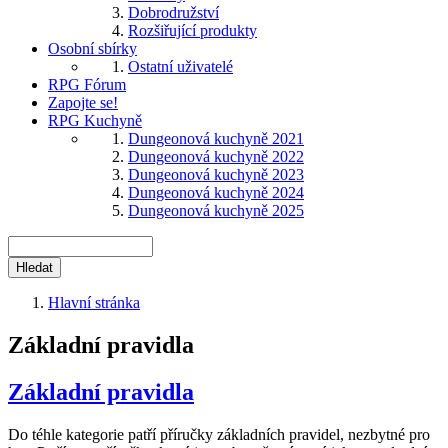
Dobrodružství
Rozšiřující produkty
Osobní sbírky
Ostatní uživatelé
RPG Fórum
Zapojte se!
RPG Kuchyně
Dungeonová kuchyně 2021
Dungeonová kuchyně 2022
Dungeonová kuchyně 2023
Dungeonová kuchyně 2024
Dungeonová kuchyně 2025
Hledat
Hlavní stránka
Drobečková
Základní pravidla
navigace
Základní pravidla
Do téhle kategorie patří příručky základních pravidel, nezbytné pro