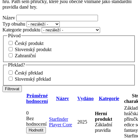
hru. Patří sem příručky, které jsou obecně vnímané jako standardní
pravidla dané hry.
Název
Typ obsahu
Kategorie produktu
Původ
Český produkt
Slovenský produkt
Zahraniční
Překlad?
Český překlad
Slovenský překlad
Průměrné
St
Název
Vydáno
Kategorie
hodnocení
charak
Základ
0
Herní
hráčsk
Bez
Starfinder
produkt
příruč
2025
hodnocení
Player Core
Základní
edice s
pravidla
fantasy
Starfin