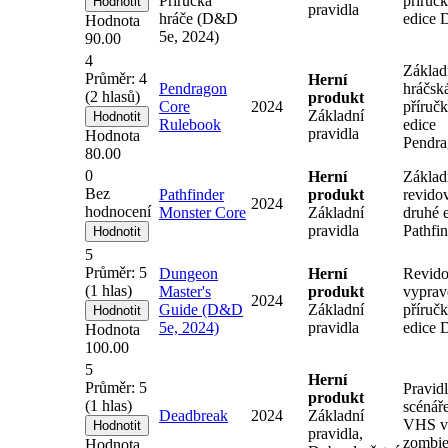
Příručka
příručk
pravidla
hráče (D&D
edice
Hodnota
5e, 2024)
90.00
4
Základ
Průměr:
4
Herní
Pendragon
hráčsk
(
2
hlasů)
produkt
Core
2024
příručk
Základní
Rulebook
edice
pravidla
Hodnota
Pendr
80.00
0
Herní
Základn
Bez
Pathfinder
produkt
revido
2024
hodnocení
Monster Core
Základní
druhé 
pravidla
Pathfi
5
Průměr:
5
Dungeon
Herní
Revid
(
1
hlas)
Master's
produkt
vyprav
2024
Guide (D&D
Základní
příručk
5e, 2024)
pravidla
edice
Hodnota
100.00
5
Herní
Průměr:
5
Pravidl
produkt
(
1
hlas)
scénář
Deadbreak
2024
Základní
VHS v
pravidla,
zombie
Hodnota