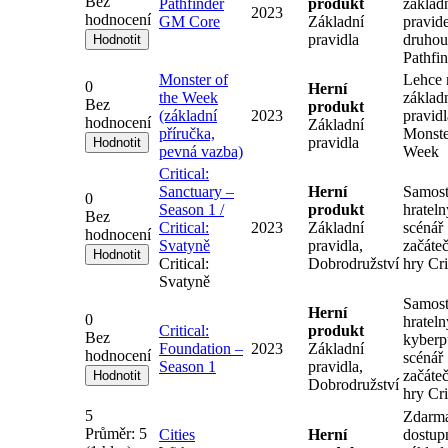
Bez
Pathfinder
produkt
základ
2023
hodnocení
GM Core
Základní
pravide
pravidla
druhou
Pathfi
Monster of
Lehce 
0
Herní
the Week
základ
Bez
produkt
(základní
2023
pravidl
hodnocení
Základní
příručka,
Monste
pravidla
pevná vazba)
Week
Critical:
Sanctuary –
Herní
Samost
0
Season 1 /
produkt
hrateln
Bez
Critical:
2023
Základní
scénář
hodnocení
Svatyně
pravidla,
začáte
Critical:
Dobrodružství
hry Cri
Svatyně
Samost
Herní
0
hrateln
Critical:
produkt
Bez
kyber
Foundation –
2023
Základní
hodnocení
scénář
Season 1
pravidla,
začáte
Dobrodružství
hry Cri
5
Zdarm
Průměr:
5
Cities
Herní
dostup