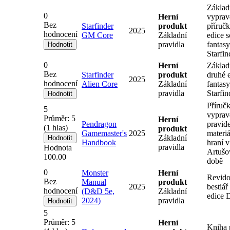
Základ
0
Herní
vyprav
Bez
Starfinder
produkt
příruč
2025
hodnocení
GM Core
Základní
edice s
pravidla
fantasy
Starfin
0
Herní
Základn
Bez
Starfinder
produkt
druhé e
2025
hodnocení
Alien Core
Základní
fantasy
pravidla
Starfin
Příruč
5
vyprav
Průměr:
5
Herní
Pendragon
pravide
(
1
hlas)
produkt
Gamemaster's
2025
materiá
Základní
Handbook
hraní v
pravidla
Hodnota
Artušo
100.00
době
0
Monster
Herní
Revid
Bez
Manual
produkt
2025
bestiář
hodnocení
(D&D 5e,
Základní
edice
2024)
pravidla
5
Průměr:
5
Herní
Kniha 