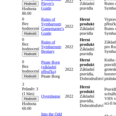
2022
Player's
Základní
Ruins 
Guide
pravidla
Symba
Hodnota
80.00
0
Ruins of
Herní
Vyprav
Bez
Symbaroum
produkt
příručk
2022
hodnocení
Gamemaster's
Základní
Ruins 
Guide
pravidla
Symba
0
Herní
Ruins of
Základn
Bez
produkt
Symbaroum
2022
pro Ru
hodnocení
Základní
Bestiary
Symba
pravidla
Herní
Kniha 
0
Pirate Borg
produkt
pravid
Bez
(základní
2022
Základní
grotes
hodnocení
příručka)
pravidla,
hororo
Pirate Borg
Dobrodružství
pirátsk
3
Herní
Průměr:
3
Pravidl
produkt
(
1
hlas)
scénář
Overplague
2022
Základní
VHS v
pravidla,
sci-fi 
Hodnota
Dobrodružství
60.00
Into the Odd