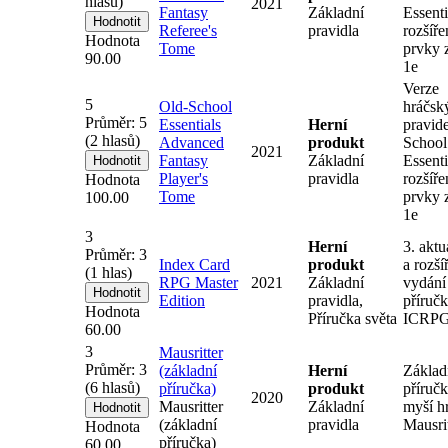
hlasů)
2021
Fantasy
Základní
Essenti
Referee's
pravidla
rozšíře
Hodnota
Tome
prvky
90.00
1e
Verze
5
Old-School
hráčsk
Průměr:
5
Essentials
Herní
pravid
(
2
hlasů)
Advanced
produkt
School
2021
Fantasy
Základní
Essenti
Player's
pravidla
rozšíře
Hodnota
Tome
prvky
100.00
1e
3
Herní
3. akt
Průměr:
3
Index Card
produkt
a rozší
(
1
hlas)
RPG Master
2021
Základní
vydání
Edition
pravidla,
příruč
Hodnota
Příručka světa
ICRP
60.00
3
Mausritter
Průměr:
3
(základní
Herní
Základ
(
6
hlasů)
příručka)
produkt
příručk
2020
Mausritter
Základní
myší h
(základní
pravidla
Mausrit
Hodnota
příručka)
60.00