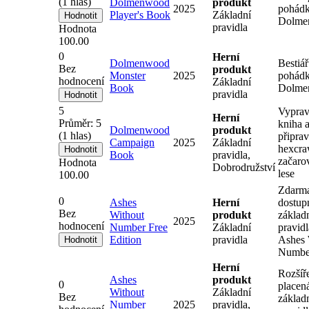
(
1
hlas)
Dolmenwood
produkt
2025
pohádk
Player's Book
Základní
Dolme
pravidla
Hodnota
100.00
0
Herní
Dolmenwood
Bestiář
Bez
produkt
Monster
2025
pohádk
hodnocení
Základní
Book
Dolme
pravidla
5
Vyprav
Herní
Průměr:
5
kniha 
Dolmenwood
produkt
(
1
hlas)
připra
Campaign
2025
Základní
hexcra
Book
pravidla,
začar
Hodnota
Dobrodružství
lese
100.00
Zdarm
0
Ashes
Herní
dostup
Bez
Without
produkt
základ
2025
hodnocení
Number Free
Základní
pravidl
Edition
pravidla
Ashes 
Numbe
Herní
Rozšíř
Ashes
produkt
0
placen
Without
Základní
Bez
základ
Number
2025
pravidla,