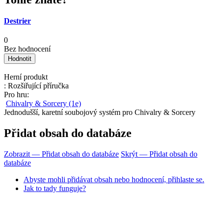
Destrier
0
Bez hodnocení
Herní produkt
: Rozšiřující příručka
Pro hru:
Chivalry & Sorcery (1e)
Jednodušší, karetní soubojový systém pro Chivalry & Sorcery
Přidat obsah do databáze
Zobrazit — Přidat obsah do databáze
Skrýt — Přidat obsah do
databáze
Abyste mohli přidávat obsah nebo hodnocení, přihlaste se.
Jak to tady funguje?