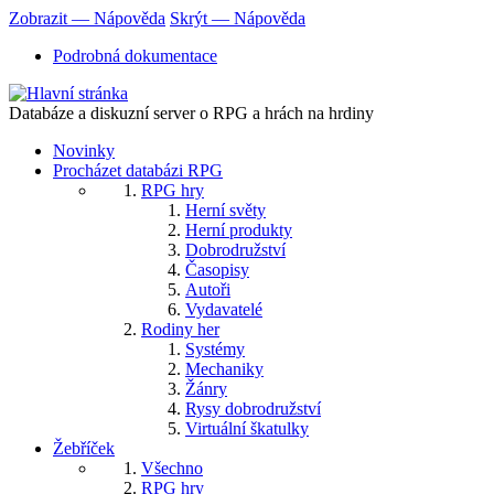
Přejít
Zobrazit — Nápověda
Skrýt — Nápověda
k
Nápověda
Podrobná dokumentace
hlavnímu
obsahu
Databáze a diskuzní server o RPG a hrách na hrdiny
Novinky
Procházet databázi RPG
RPG hry
Herní světy
Herní produkty
Dobrodružství
Časopisy
Autoři
Vydavatelé
Rodiny her
Systémy
Mechaniky
Žánry
Rysy dobrodružství
Virtuální škatulky
Žebříček
Všechno
RPG hry