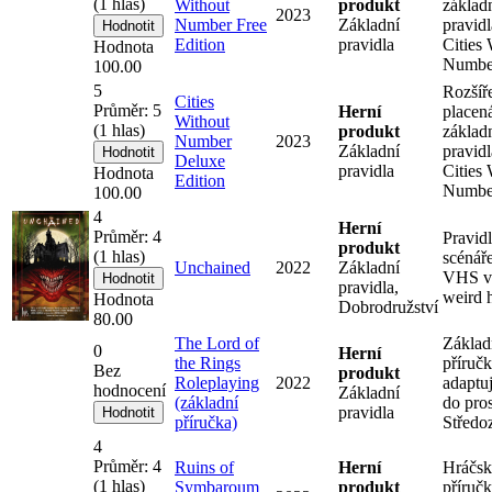
(
1
hlas)
Without
produkt
základ
2023
Number Free
Základní
pravidl
Edition
pravidla
Cities 
Hodnota
Numbe
100.00
5
Rozšíř
Cities
Průměr:
5
Herní
placen
Without
(
1
hlas)
produkt
základ
Number
2023
Základní
pravidl
Deluxe
pravidla
Cities 
Hodnota
Edition
Numbe
100.00
4
Herní
Průměr:
4
Pravidl
produkt
(
1
hlas)
scénář
Unchained
2022
Základní
VHS v
pravidla,
weird 
Hodnota
Dobrodružství
80.00
The Lord of
Základ
0
Herní
the Rings
příručk
Bez
produkt
Roleplaying
2022
adaptu
hodnocení
Základní
(základní
do pros
pravidla
příručka)
Středo
4
Průměr:
4
Ruins of
Herní
Hráčsk
(
1
hlas)
Symbaroum
produkt
příručk