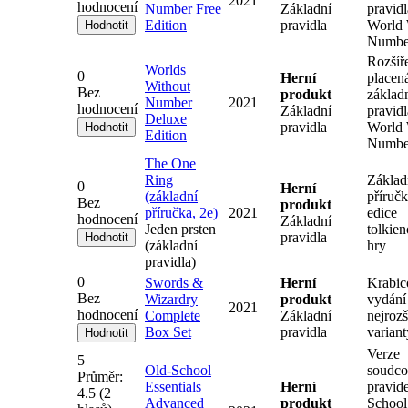
2021
hodnocení
Number Free
Základní
pravidl
Edition
pravidla
World 
Numbe
Rozšíř
Worlds
0
Herní
placen
Without
Bez
produkt
základ
Number
2021
hodnocení
Základní
pravidl
Deluxe
pravidla
World 
Edition
Numbe
The One
Ring
Základ
0
Herní
(základní
příruč
Bez
produkt
příručka, 2e)
2021
edice
hodnocení
Základní
Jeden prsten
tolkie
pravidla
(základní
hry
pravidla)
0
Swords &
Herní
Krabic
Bez
Wizardry
produkt
vydání
2021
hodnocení
Complete
Základní
nejrozš
Box Set
pravidla
varia
Verze
5
Old-School
soudco
Průměr:
Essentials
Herní
pravid
4.5
(
2
Advanced
produkt
School