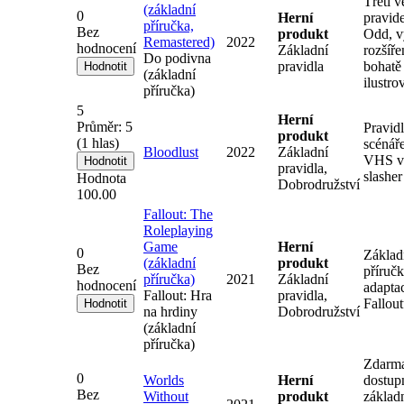
Třetí v
(základní
0
Herní
pravide
příručka,
Bez
produkt
Odd, v
Remastered)
2022
hodnocení
Základní
rozšíře
Do podivna
pravidla
bohatě
(základní
ilustro
příručka)
5
Herní
Průměr:
5
Pravidl
produkt
(
1
hlas)
scénář
Bloodlust
2022
Základní
VHS v
pravidla,
slasher
Hodnota
Dobrodružství
100.00
​Fallout: The
Roleplaying
Game
Herní
0
Základ
(základní
produkt
Bez
příručk
příručka)
2021
Základní
hodnocení
adapta
Fallout: Hra
pravidla,
Fallou
na hrdiny
Dobrodružství
(základní
příručka)
Zdarm
0
Worlds
Herní
dostup
Bez
Without
produkt
základ