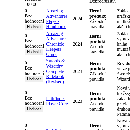
Dobrodružství
100.00
0
Amazing
Herní
Základ
Bez
Adventures
produkt
hráčsk
2024
hodnocení
Players
Základní
multiž
Handbook
pravidla
akční 
Amazing
Základ
0
Herní
Adventures
vyprav
Bez
produkt
Chronicle
2024
kniha
hodnocení
Základní
Keepers
multiž
pravidla
Guide
akční 
Swords &
0
Herní
Revid
Wizardry
Bez
produkt
verze p
Complete
2023
hodnocení
Základní
Swords
Rulebook
pravidla
Wizard
(Revised)
Nová v
0
Herní
hráčsk
Bez
Pathfinder
produkt
základ
2023
hodnocení
Player Core
Základní
pravide
pravidla
druhou
Pathfi
Nová v
0
Herní
vyprav