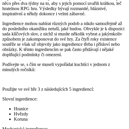
něco přes dva týdny na to, aby s jejich pomocí uvařili krátkou, leč
hratelnou RPG hru. Výsledky bývají rozmanité, bláznivé,
inspirativní a někdy dokonce i velmi zábavné.
Ingredience mohou nabírat různých podob a nikdo samozřejmě až
do posledního okamžiku netuší, jaké budou. Obvykle je k dispozici
sada klíčových slov, z nichž si musíte několik vybrat a jakýmkoliv
způsobem je zakomponovat do své hry. Za čtyři roky existence
soutěže se však už objevily jako ingredience třeba i přísloví nebo
obrázky. K těmto ingrediencím se pak často přidávají i nějaké
doplňující podmínky či omezení.
Podívejte se, s čím se museli vypořádat kuchtíci v jednom z
minulých ročníků:
Použijte ve své hře 3 z následujících 5 ingrediencí:
Slovní ingredience:
Hranice
Hvězdy
Koruna
Mechanická ingredience: