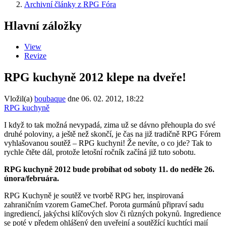
Archivní články z RPG Fóra
Hlavní záložky
View
Revize
RPG kuchyně 2012 klepe na dveře!
Vložil(a)
boubaque
dne
06. 02. 2012, 18:22
RPG kuchyně
I když to tak možná nevypadá, zima už se dávno přehoupla do své
druhé poloviny, a ještě než skončí, je čas na již tradičně RPG Fórem
vyhlašovanou soutěž – RPG kuchyni! Že nevíte, o co jde? Tak to
rychle čtěte dál, protože letošní ročník začíná již tuto sobotu.
RPG kuchyně 2012 bude probíhat od soboty 11. do neděle 26.
února/februára.
RPG Kuchyně je soutěž ve tvorbě RPG her, inspirovaná
zahraničním vzorem GameChef. Porota gurmánů připraví sadu
ingrediencí, jakýchsi klíčových slov či různých pokynů. Ingredience
se poté v předem ohlášený den uveřejní a soutěžící kuchtíci mají