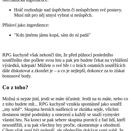
Hráč rozhoduje nad úspěchem či neúspěchem své postavy.
Musí mít pro něj smysl vybrat si neúspěch.
Přísloví jako ingredience:
"Kdo jinému jámu kopá, sám do ní padá"
RPG kuchyně však nekončí tím, že před půlnocí posledního
soutěžního dne pošlete svou hru a pak jen budete čekat na vyhlášení
výsledků, kdepak! Můžete o své hře i o hrách ostatních soutěžících
dále diskutovat a zkoušet je – a co je nejlepší, dokonce za to získat
bonusové body.
Co z toho?
Možná si nejste jistí, jestli se máte účastnit. Jestli na to máte, nebo co
z toho budete mít... RPG kuchyně vznikla spontánně jako soutěž
„my sobě“. Skupina herních nadšenců se zkrátka sejde, všichni
dostanou stejné podmínky a omezení a každý se snaží vymyslet
vlastní hru. Na konci se pak sebere skupina porotců z řad lidí, kteří
nesoutěžili, a ta pak všechny hry pročte, okomentuje a ohodnotí.
Cílem však není být nejlepší, ale především dokázat sami sobě, že