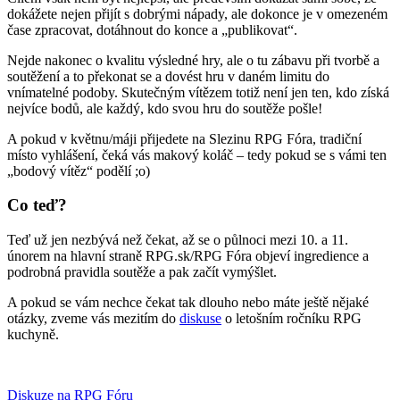
dokážete nejen přijít s dobrými nápady, ale dokonce je v omezeném
čase zpracovat, dotáhnout do konce a „publikovat“.
Nejde nakonec o kvalitu výsledné hry, ale o tu zábavu při tvorbě a
soutěžení a to překonat se a dovést hru v daném limitu do
vnímatelné podoby. Skutečným vítězem totiž není jen ten, kdo získá
nejvíce bodů, ale každý, kdo svou hru do soutěže pošle!
A pokud v květnu/máji přijedete na Slezinu RPG Fóra, tradiční
místo vyhlášení, čeká vás makový koláč – tedy pokud se s vámi ten
„bodový vítěz“ podělí ;o)
Co teď?
Teď už jen nezbývá než čekat, až se o půlnoci mezi 10. a 11.
únorem na hlavní straně RPG.sk/RPG Fóra objeví ingredience a
podrobná pravidla soutěže a pak začít vymýšlet.
A pokud se vám nechce čekat tak dlouho nebo máte ještě nějaké
otázky, zveme vás mezitím do
diskuse
o letošním ročníku RPG
kuchyně.
Diskuze na RPG Fóru