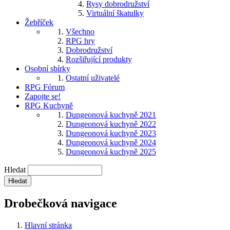
Rysy dobrodružství
Virtuální škatulky
Žebříček
Všechno
RPG hry
Dobrodružství
Rozšiřující produkty
Osobní sbírky
Ostatní uživatelé
RPG Fórum
Zapojte se!
RPG Kuchyně
Dungeonová kuchyně 2021
Dungeonová kuchyně 2022
Dungeonová kuchyně 2023
Dungeonová kuchyně 2024
Dungeonová kuchyně 2025
Hledat
Drobečková navigace
Hlavní stránka