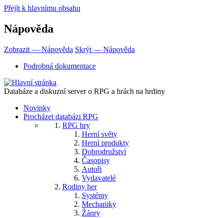
Přejít k hlavnímu obsahu
Nápověda
Zobrazit — Nápověda
Skrýt — Nápověda
Podrobná dokumentace
Databáze a diskuzní server o RPG a hrách na hrdiny
Novinky
Procházet databázi RPG
RPG hry
Herní světy
Herní produkty
Dobrodružství
Časopisy
Autoři
Vydavatelé
Rodiny her
Systémy
Mechaniky
Žánry