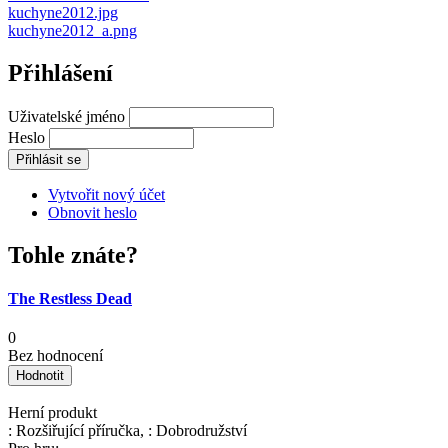
kuchyne2012.jpg
kuchyne2012_a.png
Přihlášení
Uživatelské jméno
Heslo
Vytvořit nový účet
Obnovit heslo
Tohle znáte?
The Restless Dead
0
Bez hodnocení
Herní produkt
: Rozšiřující příručka, : Dobrodružství